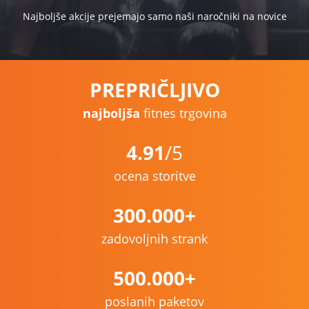
Najboljše akcije prejemajo samo naši naročniki na novice
PREPRIČLJIVO
najboljša
fitnes trgovina
4.91
/5
ocena storitve
300.000+
zadovoljnih strank
500.000+
poslanih paketov