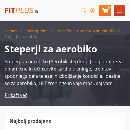
0
Domov
Fitnes oprema
Ostala fitnes oprema in pripomočki
Steperji za aerobiko
Steperji za aerobiko
Steperji za aerobiko (Aerobik step klopi) so popolne za
dinamične in učinkovite kardio treninge, krepitev
spodnjega dela telesa in izboljšanje kondicije. Idealne
so za aerobiko, HIIT treninge in vaje moči, saj vam
omogočajo kurjenje kalorij in toniranje mišic skozi
Prikaži več
raznolike korake in skoke. V naši ponudbi boste našli
visokokakovostne step klopi, ki so stabilne, vzdržljive in
prilagodljive različnim višinam, kar jih naredi primerne
za vse ravni vaditeljev. Ne glede na to, ali trenirate
Najbolj prodajano
doma, v telovadnici ali zunaj, aerobik step klopi