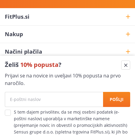
FitPlus.si
Nakup
Načini plačila
Želiš
10% popusta
?
Pomoč pri nakupu
Prijavi se na novice in uveljavi 10% popusta na prvo
shop@fitplus.si
naročilo.
Varna nakupovanje
POŠLJI
100% jamčimo za varnost
S tem dajem privolitev, da se moj osebni podatek (e-
poštni naslov) uporablja v marketinške namene
Hitra dostava
(prejemanje novic in obvestil o promocijskih aktivnostih)
po vsej Slovensko
Sensus grupe d.o.o. (spletna trgovina FitPlus.si), ki jih bo