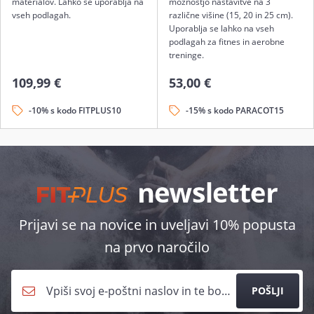
materialov. Lahko se uporablja na
možnostjo nastavitve na 3
vseh podlagah.
različne višine (15, 20 in 25 cm).
Uporablja se lahko na vseh
podlagah za fitnes in aerobne
treninge.
109,99 €
53,00 €
-10% s kodo FITPLUS10
-15% s kodo PARACOT15
Prijavi se na novice in uveljavi 10% popusta
na prvo naročilo
POŠLJI