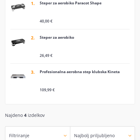
1.
Steper za aerobiko Paracot Shape
zagotavljajo zabaven in intenziven trening, ki izboljšuje
vašo kondicijo in vam pomaga hitreje doseči vaše
fitnes cilje.
40,00 €
2.
Steper za aerobiko
26,49 €
3.
Profesionalna aerobna step klubska Kineta
109,99 €
Najdeno
4
izdelkov
Filtriranje