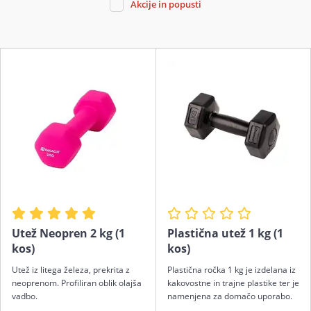
Akcije in popusti
Utež Neopren 2 kg (1
Plastična utež 1 kg (1
kos)
kos)
Utež iz litega železa, prekrita z
Plastična ročka 1 kg je izdelana iz
neoprenom. Profiliran oblik olajša
kakovostne in trajne plastike ter je
vadbo.
namenjena za domačo uporabo.