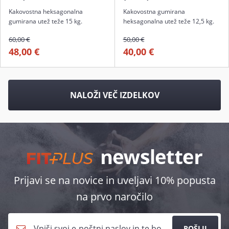
Kakovostna heksagonalna
Kakovostna gumirana
gumirana utež teže 15 kg.
heksagonalna utež teže 12,5 kg.
60,00 €
50,00 €
48,00 €
40,00 €
NALOŽI VEČ IZDELKOV
Prijavi se na novice in uveljavi 10% popusta
na prvo naročilo
POŠLJI