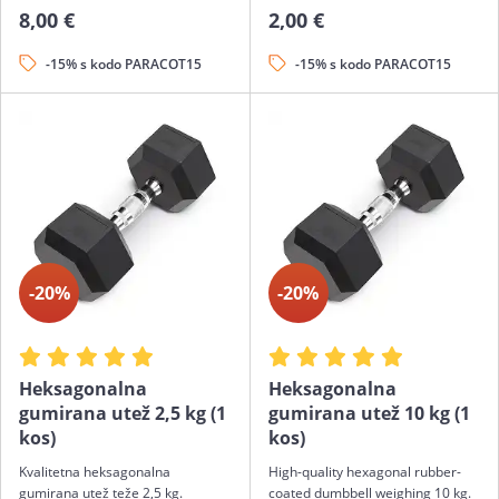
8,00 €
2,00 €
-15% s kodo PARACOT15
-15% s kodo PARACOT15
-20%
-20%
Heksagonalna
Heksagonalna
gumirana utež 2,5 kg (1
gumirana utež 10 kg (1
kos)
kos)
Kvalitetna heksagonalna
High-quality hexagonal rubber-
gumirana utež teže 2,5 kg.
coated dumbbell weighing 10 kg.