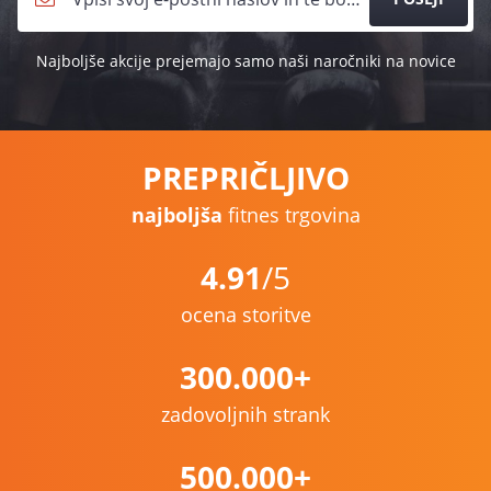
Najboljše akcije prejemajo samo naši naročniki na novice
PREPRIČLJIVO
najboljša
fitnes trgovina
4.91
/5
ocena storitve
300.000+
zadovoljnih strank
500.000+