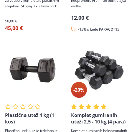
za vadbo v kompletu s plastičnim
neoprenom. Profiliran oblik olajša
stojalom. Skupaj 3 x 2 kosa ročk.
vadbo.
12,00 €
58,00 €
45,00 €
-15% s kodo PARACOT15
-20%
Plastična utež 4 kg (1
Komplet gumiranih
kos)
uteži 2,5 - 10 kg (4 para)
Plastična utež 4 kg je izdelana iz
Komplet gumiranih heksagonalnih