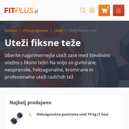
0
Domov
Fitnes oprema
Uteži
Uteži fiksne teže
Uteži fiksne teže
Izberite najprimernejše uteži zase med številnimi
utežmi s fiksno težo! Na voljo so gumirane,
neoprenske, heksagonalne, kromirane in
profesionalne uteži različnih tež
Najbolj prodajano
1.
Heksagonalna gumirana utež 10 kg (1 kos)