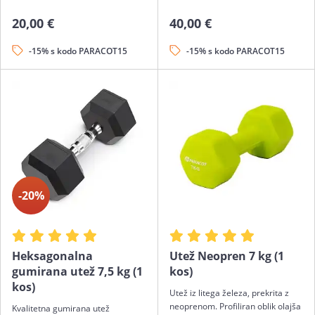
20,00 €
40,00 €
-15% s kodo PARACOT15
-15% s kodo PARACOT15
-20%
Heksagonalna
Utež Neopren 7 kg (1
gumirana utež 7,5 kg (1
kos)
kos)
Utež iz litega železa, prekrita z
neoprenom. Profiliran oblik olajša
Kvalitetna gumirana utež