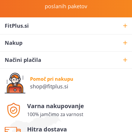
poslanih paketov
FitPlus.si
Nakup
Načini plačila
Želiš
10% popusta
?
Pomoč pri nakupu
Prijavi se na novice in uveljavi 10% popusta na prvo
shop@fitplus.si
naročilo.
Varna nakupovanje
POŠLJI
100% jamčimo za varnost
S tem dajem privolitev, da se moj osebni podatek (e-
poštni naslov) uporablja v marketinške namene
Hitra dostava
(prejemanje novic in obvestil o promocijskih aktivnostih)