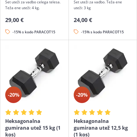
Set uteži za vadbo celega telesa.
Set uteži za vadbo. Teža ene
Teža ene uteži: 4 kg.
uteži: 3 kg
29,00 €
24,00 €
-15% s kodo PARACOT15
-15% s kodo PARACOT15
-20%
-20%
Heksagonalna
Heksagonalna
gumirana utež 15 kg (1
gumirana utež 12,5 kg
kos)
(1 kos)