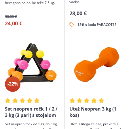
vadbo.
hexagonalne oblike teže 7,5 kg.
28,00 €
30,00 €
24,00 €
-15% s kodo PARACOT15
-22%
Set neopren ročk 1 / 2 /
Utež Neopren 3 kg (1
3 kg (3 pari) s stojalom
kos)
Set neopren ročk od 1 kg do 3 kg
Utež iz litega železa, prekrita z