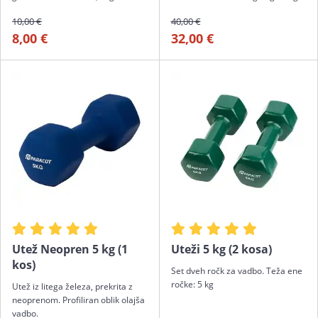
10,00 €
40,00 €
8,00 €
32,00 €
Utež Neopren 5 kg (1
Uteži 5 kg (2 kosa)
kos)
Set dveh ročk za vadbo. Teža ene
ročke: 5 kg
Utež iz litega železa, prekrita z
neoprenom. Profiliran oblik olajša
vadbo.