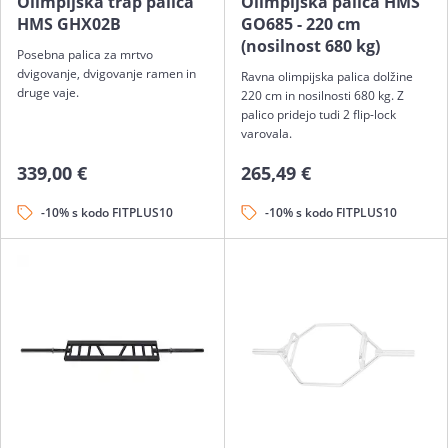
Olimpijska trap palica
Olimpijska palica HMS
HMS GHX02B
GO685 - 220 cm
(nosilnost 680 kg)
Posebna palica za mrtvo
dvigovanje, dvigovanje ramen in
Ravna olimpijska palica dolžine
druge vaje.
220 cm in nosilnosti 680 kg. Z
palico pridejo tudi 2 flip-lock
varovala.
339,00 €
265,49 €
-10% s kodo FITPLUS10
-10% s kodo FITPLUS10