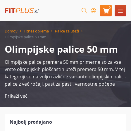
0
Domov
Fitnes oprema
Palice za uteži
Olimpijske palice 50 mm
Olimpijske palice 50 mm
Olimpijske palice premera 50 mm primerne so za vse
vrste olimpijskih ploščastih uteži premera 50 mm. V tej
kategoriji so na voljo različne variante olimpijskih palic -
palice z več ročaji, past za pasti, varnostne počepe
palice in podobne ravne palice različnih dolžin.
Prikaži več
Najbolj prodajano