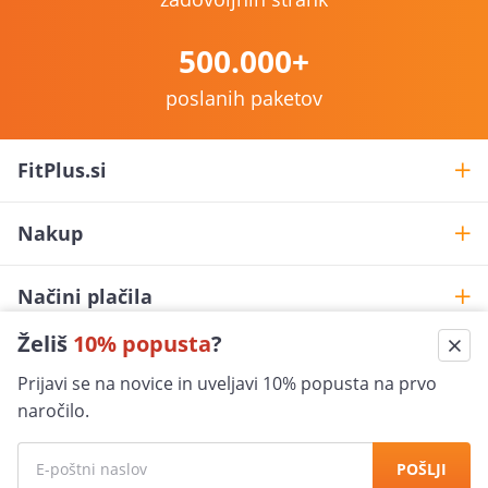
500.000+
poslanih paketov
FitPlus.si
Nakup
Načini plačila
Želiš
10% popusta
?
Pomoč pri nakupu
Prijavi se na novice in uveljavi 10% popusta na prvo
shop@fitplus.si
naročilo.
Varna nakupovanje
POŠLJI