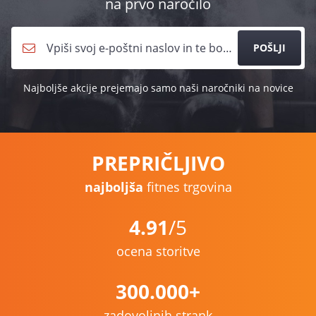
na prvo naročilo
POŠLJI
Najboljše akcije prejemajo samo naši naročniki na novice
PREPRIČLJIVO
najboljša
fitnes trgovina
4.91
/5
ocena storitve
300.000+
zadovoljnih strank