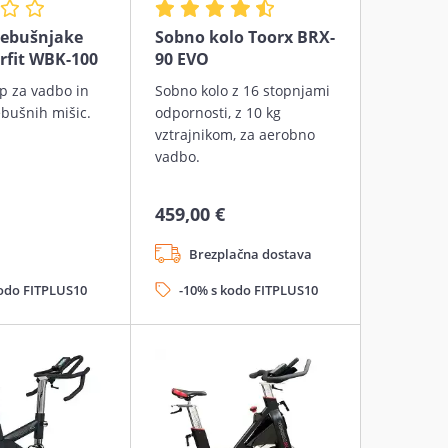
rebušnjake
Sobno kolo Toorx BRX-
rfit WBK-100
90 EVO
p za vadbo in
Sobno kolo z 16 stopnjami
ebušnih mišic.
odpornosti, z 10 kg
vztrajnikom, za aerobno
vadbo.
459,00 €
Brezplačna dostava
kodo FITPLUS10
-10% s kodo FITPLUS10