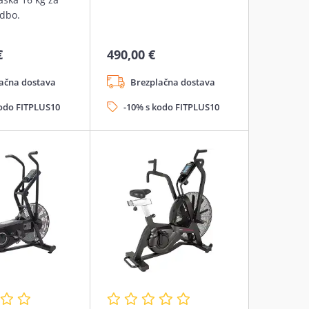
dbo.
€
490,00 €
ačna dostava
Brezplačna dostava
kodo FITPLUS10
-10% s kodo FITPLUS10