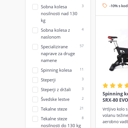
-10% s ko
3
Sobna kolesa
nosilnosti nad 130
kg
4
Sobna kolesa z
naslonom
57
Specializirane
naprave za druge
namene
11
Spinning kolesa
3
Steperji
3
Steperji z držali
Spinning k
2
Švedske lestve
SRX-80 EV
21
Tekalne steze
Vrtljivo kolo
volanu težine
8
Tekalne steze
aerobno vad
nosilnosti do 130 kg