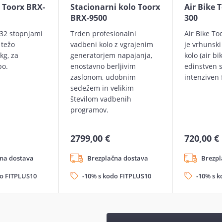
 Toorx BRX-
Stacionarni kolo Toorx
Air Bike 
BRX-9500
300
 32 stopnjami
Trden profesionalni
Air Bike To
 težo
vadbeni kolo z vgrajenim
je vrhunski
kg, za
generatorjem napajanja,
kolo (air bi
bo.
enostavno berljivim
edinstven 
zaslonom, udobnim
intenziven 
sedežem in velikim
številom vadbenih
programov.
2799,00 €
720,00 €
na dostava
Brezplačna dostava
Brezpl
do FITPLUS10
-10% s kodo FITPLUS10
-10% s 