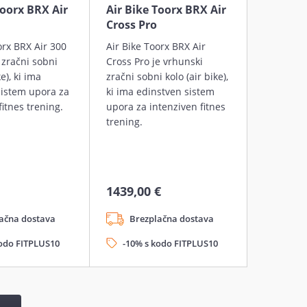
Toorx BRX Air
Air Bike Toorx BRX Air
Cross Pro
orx BRX Air 300
Air Bike Toorx BRX Air
 zračni sobni
Cross Pro je vrhunski
ke), ki ima
zračni sobni kolo (air bike),
sistem upora za
ki ima edinstven sistem
fitnes trening.
upora za intenziven fitnes
trening.
1439,00 €
ačna dostava
Brezplačna dostava
kodo FITPLUS10
-10% s kodo FITPLUS10