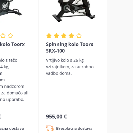
kolo Toorx
Spinning kolo Toorx
SRX-100
lo s težo
Vrtljivo kolo s 26 kg
4 kg,
vztrajnikom, za aerobno
im
vadbo doma.
om,
im nadzorom
 za domačo ali
lno uporabo.
€
955,00 €
ačna dostava
Brezplačna dostava