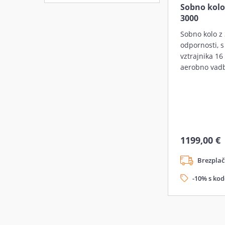
Sobno kolo
3000
Sobno kolo z
odpornosti, s
vztrajnika 16 
aerobno vad
1199,00 €
Brezplač
-10% s ko