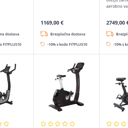
aerobno va
1169,00 €
2749,00 
na dostava
Brezplačna dostava
Brezpl
do FITPLUS10
-10% s kodo FITPLUS10
-10% s 