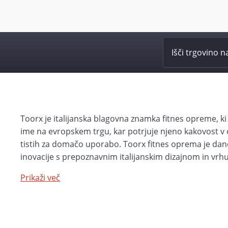
Toorx je italijanska blagovna znamka fitnes opreme, k
ime na evropskem trgu, kar potrjuje njeno kakovost v o
tistih za domačo uporabo. Toorx fitnes oprema je dan
inovacije s prepoznavnim italijanskim dizajnom in vrh
tehnologije za ustvarjanje opreme, ki je maksimalno v
Prikaži več