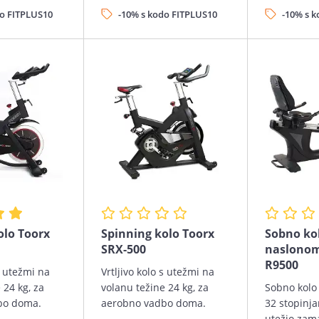
do FITPLUS10
-10% s kodo FITPLUS10
-10% s 
olo Toorx
Spinning kolo Toorx
Sobno kol
O
SRX-500
naslonom
R9500
 s utežmi na
Vrtljivo kolo s utežmi na
 24 kg, za
volanu težine 24 kg, za
Sobno kolo
bo doma.
aerobno vadbo doma.
32 stopinj
utežjo zam