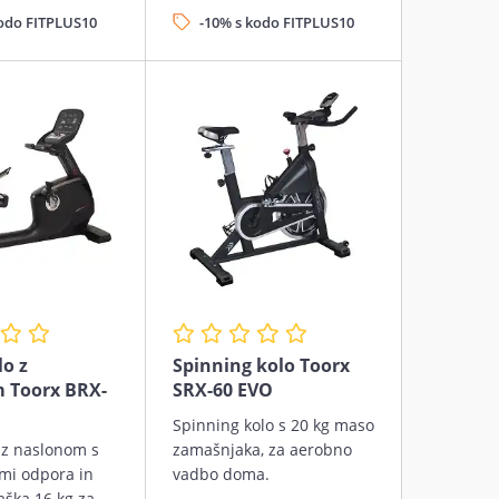
kodo FITPLUS10
-10% s kodo FITPLUS10
o z
Spinning kolo Toorx
 Toorx BRX-
SRX-60 EVO
Spinning kolo s 20 kg maso
 z naslonom s
zamašnjaka, za aerobno
ami odpora in
vadbo doma.
aška 16 kg za