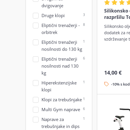
dvigovanje
Silikonsko 
3
Druge klopi
razpršilu T
8
Eliptični trenažerji -
Silikonsko ol
orbitrek
dodatek za r
vzdrževanje t
1
Eliptični trenažerji
nosilnosti do 130 kg
6
Eliptični trenažerji
nosilnosti nad 130
14,00 €
kg
1
Hiperekstenzijske
-10% s ko
klopi
1
Klopi za trebušnjake
6
Multi Gym naprave
1
Naprave za
trebušnjake in dips