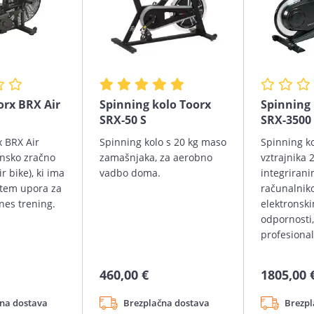
orx BRX Air
Spinning kolo Toorx
Spinning 
SRX-50 S
SRX-3500
x BRX Air
Spinning kolo s 20 kg maso
Spinning ko
unsko zračno
zamašnjaka, za aerobno
vztrajnika 2
r bike), ki ima
vadbo doma.
integriran
stem upora za
računalnik
tnes trening.
elektronsk
odpornosti,
profesiona
460,00 €
1805,00 
na dostava
Brezplačna dostava
Brezpl