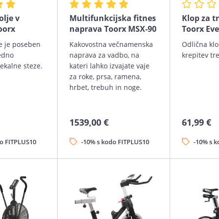
olje v
Multifunkcijska fitnes
Klop za t
oorx
naprava Toorx MSX-90
Toorx Eve
je je poseben
Kakovostna večnamenska
Odlična klo
edno
naprava za vadbo, na
krepitev tr
ekalne steze.
kateri lahko izvajate vaje
za roke, prsa, ramena,
hrbet, trebuh in noge.
1539,00 €
61,99 €
do FITPLUS10
-10% s kodo FITPLUS10
-10% s 