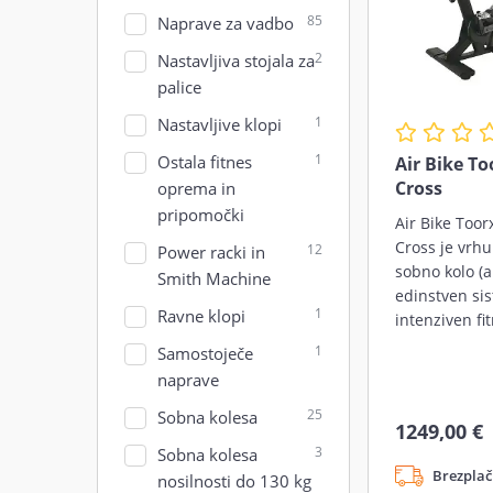
85
Naprave za vadbo
2
Nastavljiva stojala za
palice
1
Nastavljive klopi
1
Ostala fitnes
Air Bike To
Cross
oprema in
pripomočki
Air Bike Toor
Cross je vrh
12
Power racki in
sobno kolo (ai
Smith Machine
edinstven si
1
Ravne klopi
intenziven fi
1
Samostoječe
naprave
25
Sobna kolesa
1249,00 €
3
Sobna kolesa
Brezplač
nosilnosti do 130 kg