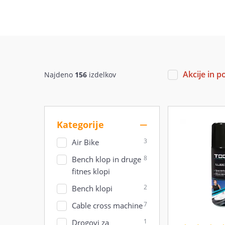
Akcije in p
Najdeno
156
izdelkov
Kategorije
3
Air Bike
8
Bench klop in druge
fitnes klopi
2
Bench klopi
7
Cable cross machine
1
Drogovi za