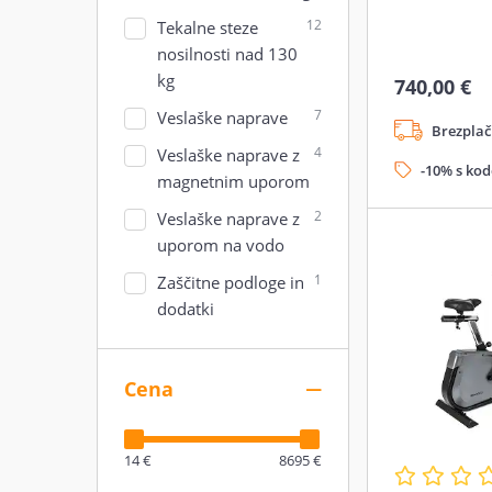
12
Tekalne steze
nosilnosti nad 130
kg
740,00 €
7
Veslaške naprave
Brezplač
4
Veslaške naprave z
-10% s ko
magnetnim uporom
2
Veslaške naprave z
uporom na vodo
1
Zaščitne podloge in
dodatki
Cena
14 €
8695 €