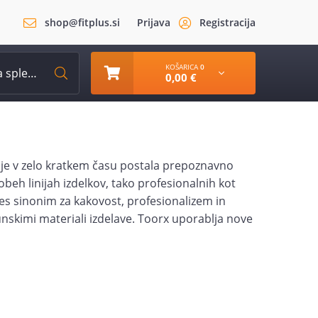
shop@fitplus.si
Prijava
Registracija
KOŠARICA
0
0,00 €
i je v zelo kratkem času postala prepoznavno
beh linijah izdelkov, tako profesionalnih kot
es sinonim za kakovost, profesionalizem in
unskimi materiali izdelave. Toorx uporablja nove
arna in učinkovita za vsakega uporabnika.