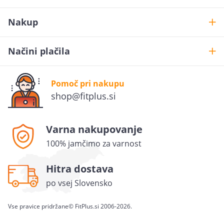
Nakup
Načini plačila
Želiš
10% popusta
?
Pomoč pri nakupu
Prijavi se na novice in uveljavi 10% popusta na prvo
shop@fitplus.si
naročilo.
Varna nakupovanje
POŠLJI
100% jamčimo za varnost
S tem dajem privolitev, da se moj osebni podatek (e-
poštni naslov) uporablja v marketinške namene
Hitra dostava
(prejemanje novic in obvestil o promocijskih aktivnostih)
po vsej Slovensko
Sensus grupe d.o.o. (spletna trgovina FitPlus.si), ki jih bo
uporabljala samo za te namene in jih ne bo posredovala
tretjim osebam, in sicer tako, da se podatki uporabljajo
Vse pravice pridržane
© FitPlus.si 2006-2026.
do odjave.