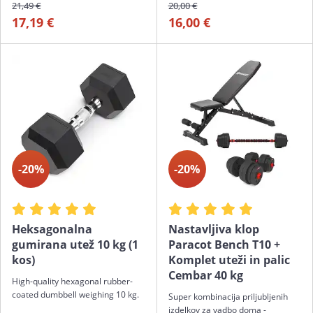
21,49 €
20,00 €
17,19 €
16,00 €
-20%
-20%
Heksagonalna
Nastavljiva klop
gumirana utež 10 kg (1
Paracot Bench T10 +
kos)
Komplet uteži in palic
Cembar 40 kg
High-quality hexagonal rubber-
coated dumbbell weighing 10 kg.
Super kombinacija priljubljenih
izdelkov za vadbo doma -