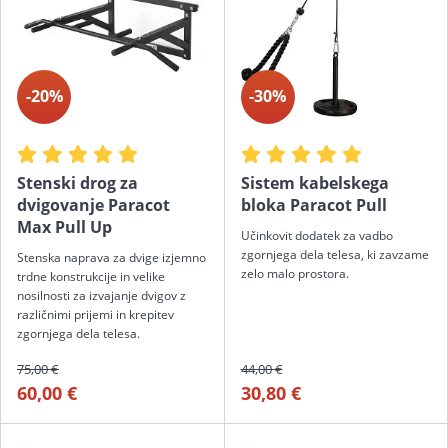
-20%
-30%
Stenski drog za
Sistem kabelskega
dvigovanje Paracot
bloka Paracot Pull
Max Pull Up
Učinkovit dodatek za vadbo
zgornjega dela telesa, ki zavzame
Stenska naprava za dvige izjemno
zelo malo prostora.
trdne konstrukcije in velike
nosilnosti za izvajanje dvigov z
različnimi prijemi in krepitev
zgornjega dela telesa.
75,00 €
44,00 €
60,00 €
30,80 €