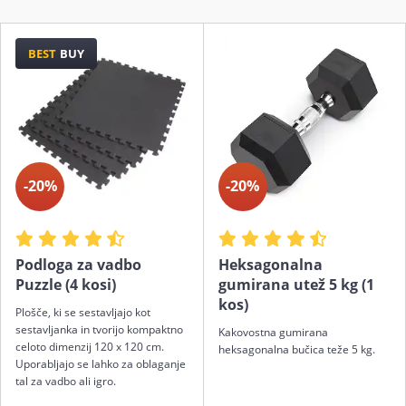
BEST
BUY
-20%
-20%
Podloga za vadbo
Heksagonalna
Puzzle (4 kosi)
gumirana utež 5 kg (1
kos)
Plošče, ki se sestavljajo kot
sestavljanka in tvorijo kompaktno
Kakovostna gumirana
celoto dimenzij 120 x 120 cm.
heksagonalna bučica teže 5 kg.
Uporabljajo se lahko za oblaganje
tal za vadbo ali igro.