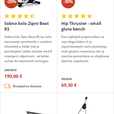
-20%
-30%
Sobno kolo Zipro Beat
Hip Thruster - small
RS
glute bench
Sobno kolo Zipro Beat RS bo vaše
Ena najboljših pripomočkov za
stanovanje spremenilo v zasebno
vajo dviga bokov, ki je
telovadnico, kadar koli jo
najučinkovitejši način povečanja
potrebujete. Lahko izbirate med 8
moči gluteus maximusa, kar je
stopnjami odpornosti - od lahke
izjemno pomembno za izboljšanje
vožnje do intenzivnih treningov.
športne uspešnosti.
249,00 €
199,00 €
99,00 €
69,30 €
Brezplačna dostava