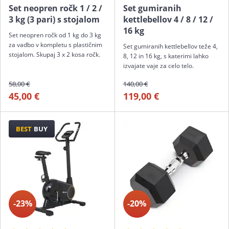
Set neopren ročk 1 / 2 /
Set gumiranih
3 kg (3 pari) s stojalom
kettlebellov 4 / 8 / 12 /
16 kg
Set neopren ročk od 1 kg do 3 kg
za vadbo v kompletu s plastičnim
Set gumiranih kettlebellov teže 4,
stojalom. Skupaj 3 x 2 kosa ročk.
8, 12 in 16 kg, s katerimi lahko
izvajate vaje za celo telo.
58,00 €
140,00 €
45,00 €
119,00 €
BEST
BUY
-23%
-20%