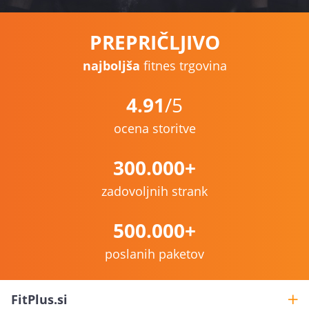
PREPRIČLJIVO
najboljša
fitnes trgovina
4.91
/5
ocena storitve
300.000+
zadovoljnih strank
500.000+
poslanih paketov
FitPlus.si