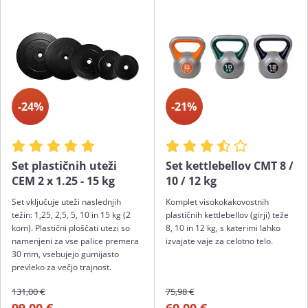
-24%
-21%
Set plastičnih uteži
Set kettlebellov CMT 8 /
CEM 2 x 1.25 - 15 kg
10 / 12 kg
Set vključuje uteži naslednjih
Komplet visokokakovostnih
težin: 1,25, 2,5, 5, 10 in 15 kg (2
plastičnih kettlebellov (girji) teže
kom). Plastični ploščati utezi so
8, 10 in 12 kg, s katerimi lahko
namenjeni za vse palice premera
izvajate vaje za celotno telo.
30 mm, vsebujejo gumijasto
prevleko za večjo trajnost.
131,00 €
75,98 €