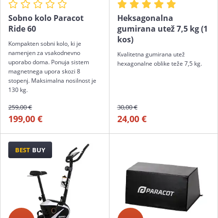
Sobno kolo Paracot
Heksagonalna
Ride 60
gumirana utež 7,5 kg (1
kos)
Kompakten sobni kolo, ki je
namenjen za vsakodnevno
Kvalitetna gumirana utež
uporabo doma. Ponuja sistem
hexagonalne oblike teže 7,5 kg.
magnetnega upora skozi 8
stopenj. Maksimalna nosilnost je
130 kg.
259,00 €
30,00 €
199,00 €
24,00 €
BEST
BUY