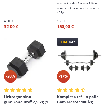
nastavljiva klop Paracot T10 in
komplet uteži in palic Cembar od
40 kg.
40,00 €
188,00 €
32,00 €
150,00 €
BEST
BUY
-20%
-17%
Heksagonalna
Komplet uteži in palic
gumirana utež 2,5 kg (1
Gym Master 100 kg