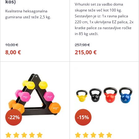
kos)
Vrhunski set za vadbo doma
skupne teže več kot 100 kg.
Kvalitetna heksagonalna
Sestavljen je iz: 1x ravna palica
gumirana utež teže 2,5 kg.
220 cm, 1x ukrivljena EZ palica, 2x
kratke palice za nastavljive ročke
in 85 kg uteži.
10,00 €
257,98 €
8,00 €
215,00 €
-22%
-15%