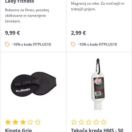
Lady Fitness
Magnezij za roke. Za močnejši in
trdnejši prijem.
Rokavice za fitnes, posebej
oblikovane in namenjene
ženskam.
9,99 €
2,99 €
-10% s kodo FITPLUS10
-10% s kodo FITPLUS10
Kineta Grip
Tekoča kreda HMS - 50