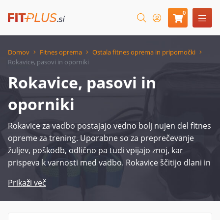
0
Domov
Fitnes oprema
Ostala fitnes oprema in pripomočki
Rokavice, pasovi in oporniki
Rokavice, pasovi in
oporniki
Rokavice za vadbo postajajo vedno bolj nujen del fitnes
opreme za trening. Uporabne so za preprečevanje
žuljev, poškodb, odlično pa tudi vpijajo znoj, kar
prispeva k varnosti med vadbo. Rokavice ščitijo dlani in
del prstov, nekatere imajo tudi nastavljiv trak
Prikaži več
(opornica) okoli zapestja za boljšo stabilnost rokavic in
zmanjšanje možnosti poškodbe. Pasovi in opornice
prispevajo k boljšemu in trdnejšemu oprijemu med