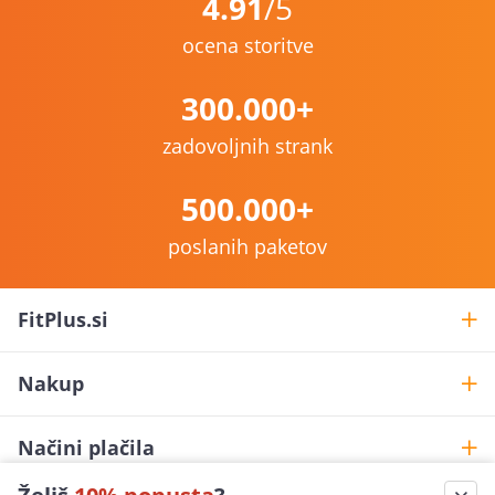
4.91
/5
ocena storitve
300.000+
zadovoljnih strank
500.000+
poslanih paketov
FitPlus.si
Nakup
Načini plačila