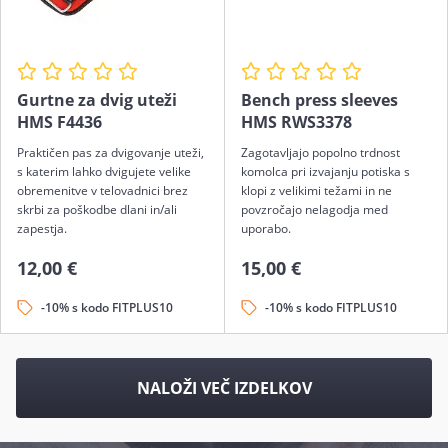
Gurtne za dvig uteži
Bench press sleeves
HMS F4436
HMS RWS3378
Praktičen pas za dvigovanje uteži,
Zagotavljajo popolno trdnost
s katerim lahko dvigujete velike
komolca pri izvajanju potiska s
obremenitve v telovadnici brez
klopi z velikimi težami in ne
skrbi za poškodbe dlani in/ali
povzročajo nelagodja med
zapestja.
uporabo.
12,00 €
15,00 €
-10% s kodo FITPLUS10
-10% s kodo FITPLUS10
NALOŽI VEČ IZDELKOV