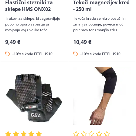
Elastični stezniki za
Tekoči magnezijev kred
sklepe HMS ONX02
- 250 ml
Trakovi za sklepe, ki zagotavljajo
Tekoča kreda se hitro posuši in
popolno oporo zapestja pri
zmanjša potenje, poveča moč
izvajanju vaj z veliko težo.
prijemov ter zmanjša zdrs.
9,49 €
10,49 €
-10% s kodo FITPLUS10
-10% s kodo FITPLUS10