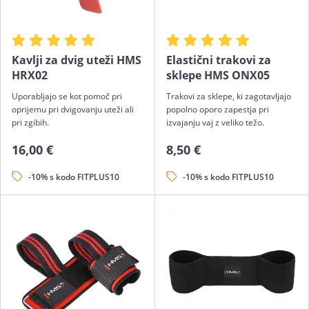
Kavlji za dvig uteži HMS
Elastični trakovi za
HRX02
sklepe HMS ONX05
Uporabljajo se kot pomoč pri
Trakovi za sklepe, ki zagotavljajo
oprijemu pri dvigovanju uteži ali
popolno oporo zapestja pri
pri zgibih.
izvajanju vaj z veliko težo.
16,00 €
8,50 €
-10% s kodo FITPLUS10
-10% s kodo FITPLUS10