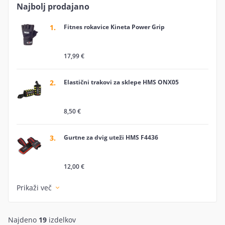
vadbo, posledično pa tudi k večji varnosti med
Najbolj prodajano
treningom.
1.
Fitnes rokavice Kineta Power Grip
17,99 €
2.
Elastični trakovi za sklepe HMS ONX05
8,50 €
3.
Gurtne za dvig uteži HMS F4436
12,00 €
Prikaži več
Najdeno
19
izdelkov