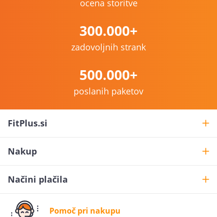
ocena storitve
300.000+
zadovoljnih strank
500.000+
poslanih paketov
FitPlus.si
Nakup
Načini plačila
Pomoč pri nakupu