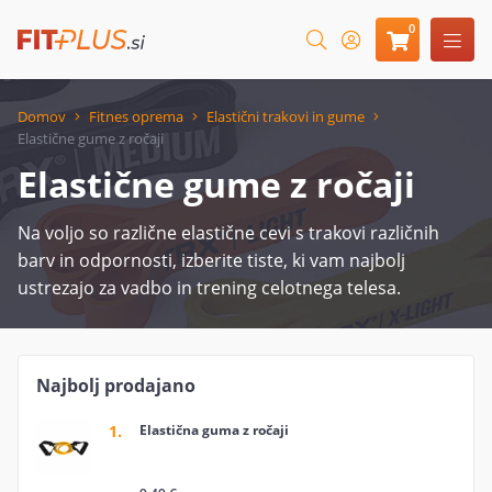
0
Domov
Fitnes oprema
Elastični trakovi in gume
Elastične gume z ročaji
Elastične gume z ročaji
Na voljo so različne elastične cevi s trakovi različnih
barv in odpornosti, izberite tiste, ki vam najbolj
ustrezajo za vadbo in trening celotnega telesa.
Najbolj prodajano
1.
Elastična guma z ročaji