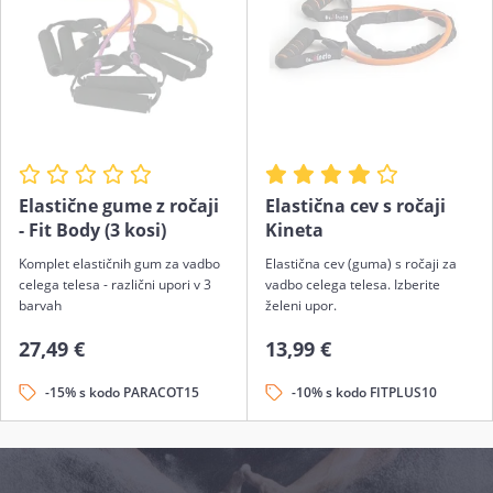
Elastične gume z ročaji
Elastična cev s ročaji
- Fit Body (3 kosi)
Kineta
Komplet elastičnih gum za vadbo
Elastična cev (guma) s ročaji za
celega telesa - različni upori v 3
vadbo celega telesa. Izberite
barvah
želeni upor.
27,49 €
13,99 €
-15% s kodo PARACOT15
-10% s kodo FITPLUS10