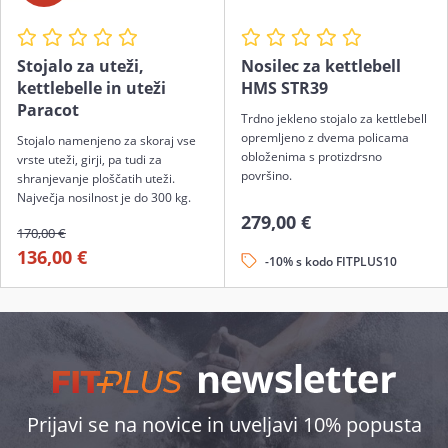
Stojalo za uteži,
Nosilec za kettlebell
kettlebelle in uteži
HMS STR39
Paracot
Trdno jekleno stojalo za kettlebell
opremljeno z dvema policama
Stojalo namenjeno za skoraj vse
obloženima s protizdrsno
vrste uteži, girji, pa tudi za
površino.
shranjevanje ploščatih uteži.
Največja nosilnost je do 300 kg.
279,00 €
170,00 €
136,00 €
-10% s kodo FITPLUS10
Prijavi se na novice in uveljavi 10% popusta