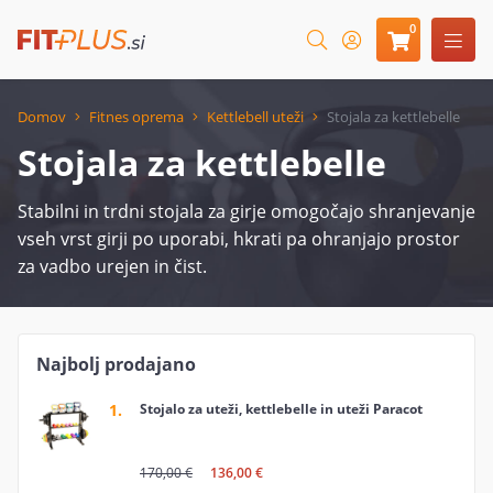
0
Domov
Fitnes oprema
Kettlebell uteži
Stojala za kettlebelle
Stojala za kettlebelle
Stabilni in trdni stojala za girje omogočajo shranjevanje
vseh vrst girji po uporabi, hkrati pa ohranjajo prostor
za vadbo urejen in čist.
Najbolj prodajano
1.
Stojalo za uteži, kettlebelle in uteži Paracot
170,00 €
136,00 €