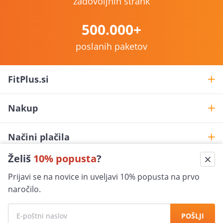
zadovoljnih strank
500.000+
poslanih paketov
FitPlus.si
Nakup
Načini plačila
Želiš
10% popusta
?
Pomoč pri nakupu
Prijavi se na novice in uveljavi 10% popusta na prvo
shop@fitplus.si
naročilo.
Varna nakupovanje
POŠLJI