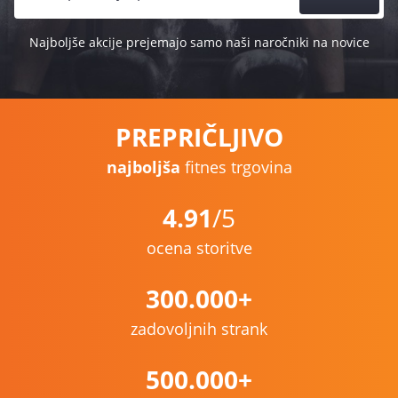
Najboljše akcije prejemajo samo naši naročniki na novice
PREPRIČLJIVO
najboljša
fitnes trgovina
4.91
/5
ocena storitve
300.000+
zadovoljnih strank
500.000+