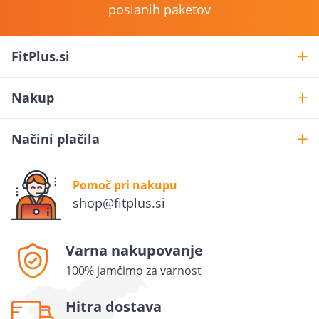
poslanih paketov
FitPlus.si
Nakup
Načini plačila
Pomoč pri nakupu
Želiš
10% popusta
?
shop@fitplus.si
Prijavi se na novice in uveljavi 10% popusta na prvo
naročilo.
Varna nakupovanje
100% jamčimo za varnost
POŠLJI
Hitra dostava
S tem dajem privolitev, da se moj osebni podatek (e-