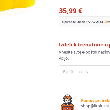
35,99 €
Uporabite kupon
PARACOT15
z
Izdelek trenutno ra
Vnesite svoj e-poštni naslo
voljo.
Pomoč pri na
shop@fitplus.si