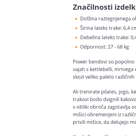
Značilnosti izdelk
Dolžina raztegnjenega o
Širina lateks trake: 6,4 c
Debelina lateks trake: 0
Odpornost: 27 - 68 kg
Power bendovi so popolno 
vajah s kettlebelli, mrtvega
skozi veliko paleto različnih
Ali trenirate pilates, jogo, ke
trakovi bodo dvignili kakovo
v obliki obroča zagotavlja 
mišici obremenjeni iz različ
prisili mišice, da delujejo m