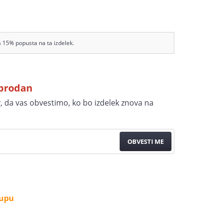
a 15% popusta na ta izdelek.
zprodan
v, da vas obvestimo, ko bo izdelek znova na
OBVESTI ME
kupu