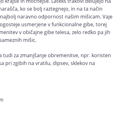
o krajše in močnejše. Lateks trakovi delujejo na
arašča, ko se bolj raztegnejo, in na ta način
n najbolj naravno odpornost našim mišicam. Vaje
jpogosteje usmerjene v funkcionalne gibe, torej
nitev v običajne gibe telesa, zelo redko pa jih
osameznih mišic.
a tudi za zmanjšanje obremenitve, npr. koristen
a pri zgibih na vratilu, dipsev, sklekov na
cm