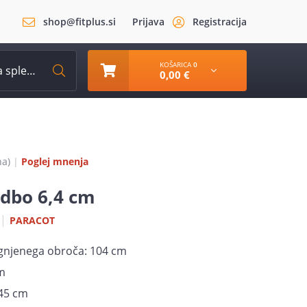
shop@fitplus.si
Prijava
Registracija
KOŠARICA
0
0,00 €
na
)
|
Poglej mnenja
adbo 6,4 cm
|
PARACOT
egnjenega obroča: 104 cm
cm
,45 cm