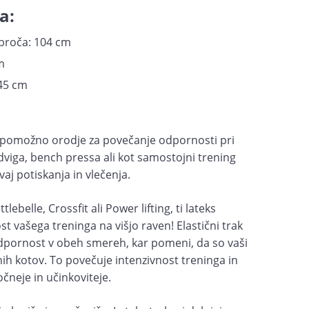
a:
broča: 104 cm
m
,45 cm
pomožno orodje za povečanje odpornosti pri
 dviga, bench pressa ali kot samostojni trening
 vaj potiskanja in vlečenja.
ttlebelle, Crossfit ali Power lifting, ti lateks
st vašega treninga na višjo raven! Elastični trak
odpornost v obeh smereh, kar pomeni, da so vaši
nih kotov. To povečuje intenzivnost treninga in
očneje in učinkoviteje.