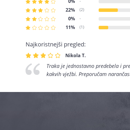
0%
-
22%
(2)
0%
-
11%
(1)
Najkoristnejši pregled:
Nikola T.
Traka je jednostavno predebela i pre
kakvih vježbi. Preporučam narančastu