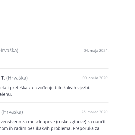
Hrvaška)
04. maja 2024.
 T.
(Hrvaška)
09. aprila 2020.
la i preteška za izvođenje bilo kakvih vježbi.
elenu.
.
(Hrvaška)
26. marec 2020.
rvenstveno za muscleupove (ruske zgibove) za naučit
mom ih radim bez ikakvih problema. Preporuka za