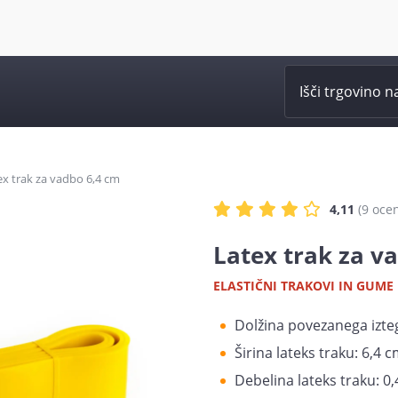
ex trak za vadbo 6,4 cm
4,11
(9
oce
Latex trak za v
ELASTIČNI TRAKOVI IN GUME
Dolžina povezanega izt
Širina lateks traku: 6,4 
Debelina lateks traku: 0