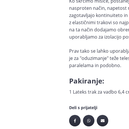
Ko skrčimo mišice, postanej
nasproten način, napetost n
zagotavljajo kontinuiteto i
z elastičnimi trakovi so na
na ta način dodajamo obreme
uporabljamo za izolacijo p
Prav tako se lahko uporablj
je za "oduzimanje" teže teles
paralelama in podobno.
Pakiranje:
1 Lateks trak za vadbo 6,4 
Deli s prijatelji