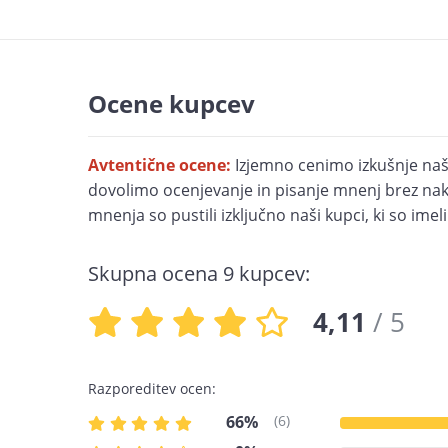
Ocene kupcev
Avtentične ocene:
Izjemno cenimo izkušnje naš
dovolimo ocenjevanje in pisanje mnenj brez nak
mnenja so pustili izključno naši kupci, ki so imel
Skupna ocena
9
kupcev:
4,11
/ 5
Razporeditev ocen:
66%
(6)