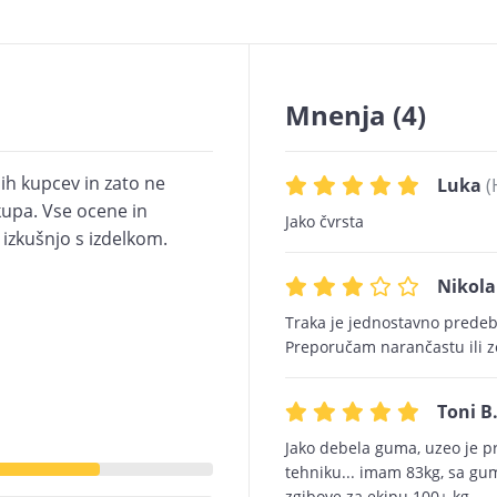
Mnenja
(4)
ih kupcev in zato ne
Luka
(
upa. Vse ocene in
Jako čvrsta
i izkušnjo s izdelkom.
Nikola
Traka je jednostavno predebe
Preporučam narančastu ili z
Toni B
Jako debela guma, uzeo je p
tehniku... imam 83kg, sa gu
zgibove za ekipu 100+ kg.