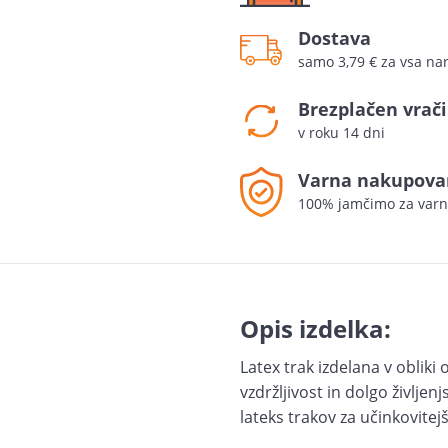
Dostava
samo 3,79 € za vsa nar
Brezplačen vrači
v roku 14 dni
Varna nakupova
100% jamčimo za varn
Opis izdelka:
Latex trak izdelana v oblik
vzdržljivost in dolgo življe
lateks trakov za učinkovitej