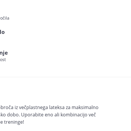
očila
lo
nje
ost
i obroča iz večplastnega lateksa za maksimalno
njsko dobo. Uporabite eno ali kombinacijo več
še treninge!