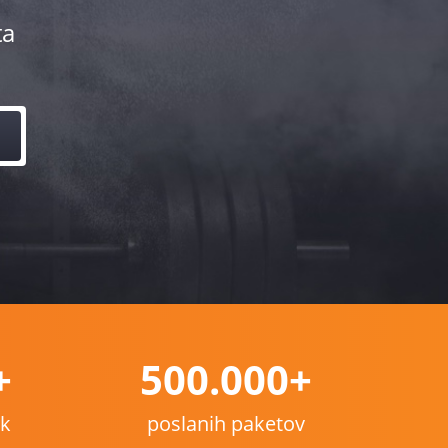
ta
+
500.000+
nk
poslanih paketov