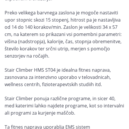
Preko velikega barvnega zaslona je mogoče nastaviti
upor stopnic skozi 15 stopenj, hitrost pa je nastavljiva
od 14 do 140 korakov/min. Zaslon je velikosti 34 x 57
cm, na katerem so prikazani vsi pomembni parametri:
višina (nadstropja), kalorije, čas, stopnja obremenitve,
število korakov ter srčni utrip, merjen s pomočjo
senzorjev na ročajih.
Stair Climber HMS ST04 je idealna fitnes naprava,
zasnovana za intenzivno uporabo v telovadnicah,
wellness centrih, fizioterapevtskih studiih itd.
Stair Climber ponuja različne programe, in sicer 40,
med katerimi lahko najdete programe, kot so intervalni
ali programi za kurjenje maščob.
Ta fitnes naprava uporablja EMS sistem