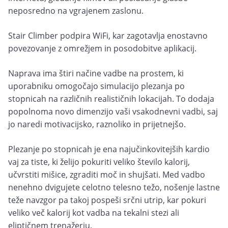
neposredno na vgrajenem zaslonu.
Stair Climber podpira WiFi, kar zagotavlja enostavno
povezovanje z omrežjem in posodobitve aplikacij.
Naprava ima štiri načine vadbe na prostem, ki
uporabniku omogočajo simulacijo plezanja po
stopnicah na različnih realističnih lokacijah. To dodaja
popolnoma novo dimenzijo vaši vsakodnevni vadbi, saj
jo naredi motivacijsko, raznoliko in prijetnejšo.
Plezanje po stopnicah je ena najučinkovitejših kardio
vaj za tiste, ki želijo pokuriti veliko število kalorij,
učvrstiti mišice, zgraditi moč in shujšati. Med vadbo
nenehno dvigujete celotno telesno težo, nošenje lastne
teže navzgor pa takoj pospeši srčni utrip, kar pokuri
veliko več kalorij kot vadba na tekalni stezi ali
eliptičnem trenažerju.