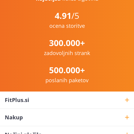
4.91
/5
ocena storitve
300.000+
zadovoljnih strank
500.000+
poslanih paketov
FitPlus.si
Nakup