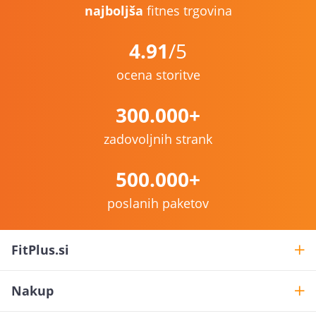
najboljša
fitnes trgovina
4.91
/5
ocena storitve
300.000+
zadovoljnih strank
500.000+
poslanih paketov
FitPlus.si
Nakup