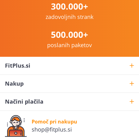
300.000+
zadovoljnih strank
500.000+
poslanih paketov
FitPlus.si
Nakup
Načini plačila
Pomoč pri nakupu
shop@fitplus.si