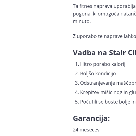
Ta fitnes naprava uporablja
pogona, ki omogoča natanče
minuto.
Z uporabo te naprave lahko 
Vadba na Stair Cl
Hitro porabo kalorij
Boljšo kondicijo
Odstranjevanje maščobn
Krepitev mišic nog in gl
Počutili se boste bolje i
Garancija:
24 mesecev