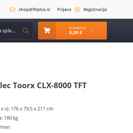
shop@fitplus.si
Prijava
Registracija
KOŠARICA
0
0,00 €
alec Toorx CLX-8000 TFT
x v): 176 x 79,5 x 211 cm
: 180 kg
v/min