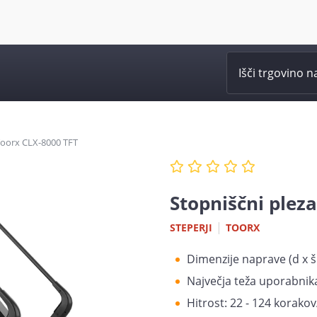
 Toorx CLX-8000 TFT
Stopniščni plez
|
STEPERJI
TOORX
Dimenzije naprave (d x š 
Največja teža uporabnika
Hitrost: 22 - 124 korako