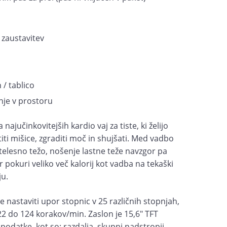
 zaustavitev
 / tablico
nje v prostoru
najučinkovitejših kardio vaj za tiste, ki želijo
stiti mišice, zgraditi moč in shujšati. Med vadbo
elesno težo, nošenje lastne teže navzgor pa
r pokuri veliko več kalorij kot vadba na tekaški
ju.
 nastaviti upor stopnic v 25 različnih stopnjah,
 22 do 124 korakov/min. Zaslon je 15,6" TFT
 podatke, kot so: razdalja, skupni nadstropji,