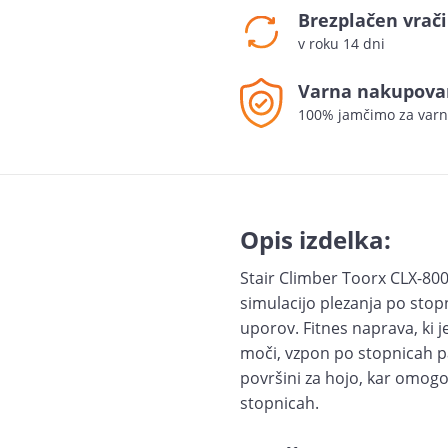
Brezplačen vrači
v roku 14 dni
Varna nakupova
100% jamčimo za varn
Opis izdelka:
Stair Climber Toorx CLX-80
simulacijo plezanja po stop
uporov. Fitnes naprava, ki 
moči, vzpon po stopnicah pa 
površini za hojo, kar omog
stopnicah.