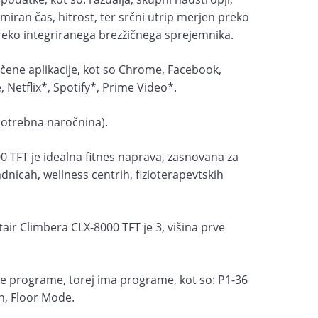
miran čas, hitrost, ter srčni utrip merjen preko
reko integriranega brezžičnega sprejemnika.
čene aplikacije, kot so Chrome, Facebook,
 Netflix*, Spotify*, Prime Video*.
 potrebna naročnina).
0 TFT je idealna fitnes naprava, zasnovana za
dnicah, wellness centrih, fizioterapevtskih
air Climbera CLX-8000 TFT je 3, višina prve
ne programe, torej ima programe, kot so: P1-36
, Floor Mode.