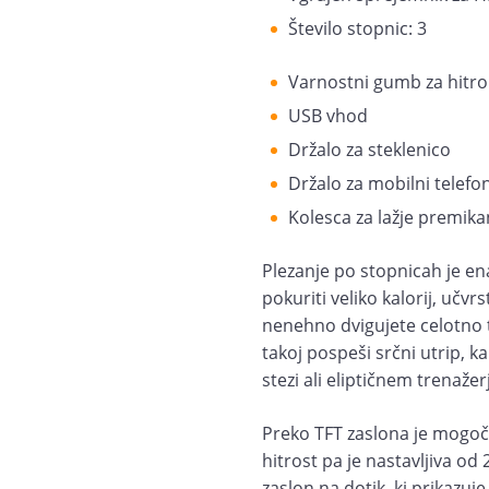
Število stopnic: 3
Varnostni gumb za hitro
USB vhod
Držalo za steklenico
Držalo za mobilni telefon
Kolesca za lažje premika
Plezanje po stopnicah je ena 
pokuriti veliko kalorij, učvr
nenehno dvigujete celotno t
takoj pospeši srčni utrip, ka
stezi ali eliptičnem trenažer
Preko TFT zaslona je mogoče
hitrost pa je nastavljiva od
zaslon na dotik, ki prikazuje