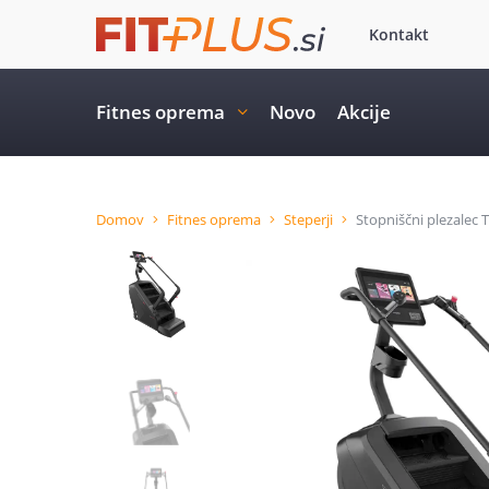
Kontakt
Fitnes oprema
Novo
Akcije
Domov
Fitnes oprema
Steperji
Stopniščni plezalec