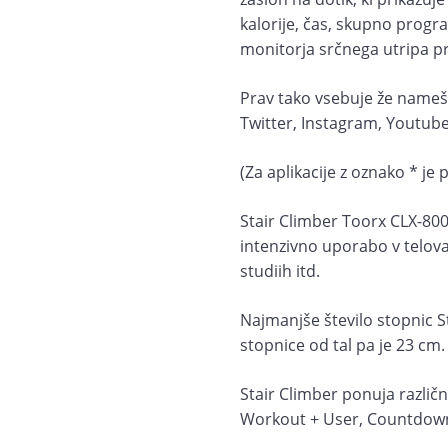
kalorije, čas, skupno progra
monitorja srčnega utripa p
Prav tako vsebuje že nameš
Twitter, Instagram, Youtube,
(Za aplikacije z oznako * je
Stair Climber Toorx CLX-800
intenzivno uporabo v telova
studiih itd.
Najmanjše število stopnic St
stopnice od tal pa je 23 cm.
Stair Climber ponuja različ
Workout + User, Countdown