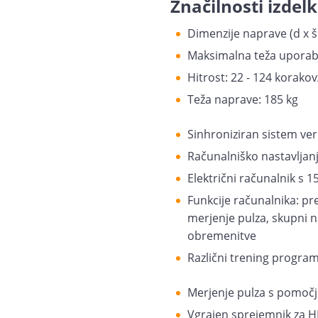
Značilnosti izdelk
Dimenzije naprave (d x š 
Maksimalna teža uporabn
Hitrost: 22 - 124 korako
Teža naprave: 185 kg
Sinhroniziran sistem ve
Računalniško nastavljan
Električni računalnik s 
Funkcije računalnika: pre
merjenje pulza, skupni n
obremenitve
Različni trening program
Merjenje pulza s pomočj
Vgrajen sprejemnik za HR