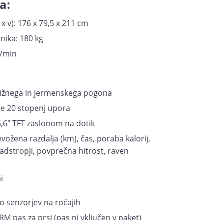
a:
x v): 176 x 79,5 x 211 cm
ika: 180 kg
v/min
rižnega in jermenskega pogona
je 20 stopenj upora
15,6" TFT zaslonom na dotik
vožena razdalja (km), čas, poraba kalorij,
adstropji, povprečna hitrost, raven
i
o senzorjev na ročajih
M pas za prsi (pas ni vključen v paket)