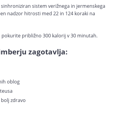
 sinhroniziran sistem verižnega in jermenskega
n nadzor hitrosti med 22 in 124 koraki na
pokurite približno 300 kalorij v 30 minutah.
imberju zagotavlja:
ih oblog
uteusa
n bolj zdravo