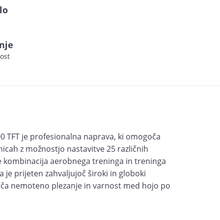
lo
nje
ost
00 TFT je profesionalna naprava, ki omogoča
nicah z možnostjo nastavitve 25 različnih
je kombinacija aerobnega treninga in treninga
je prijeten zahvaljujoč široki in globoki
oča nemoteno plezanje in varnost med hojo po