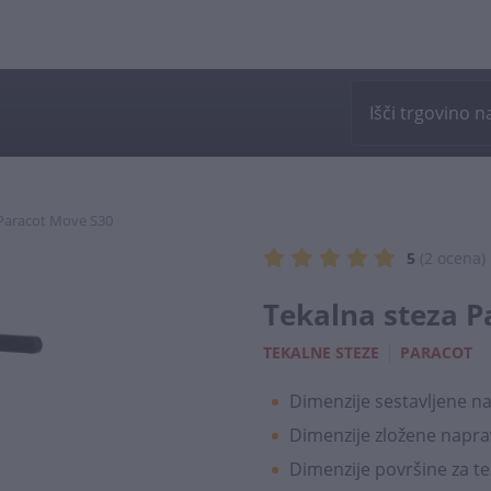
 Paracot Move S30
5
(2
ocena
)
Tekalna steza P
|
TEKALNE STEZE
PARACOT
Dimenzije sestavljene nap
Dimenzije zložene naprav
Dimenzije površine za te