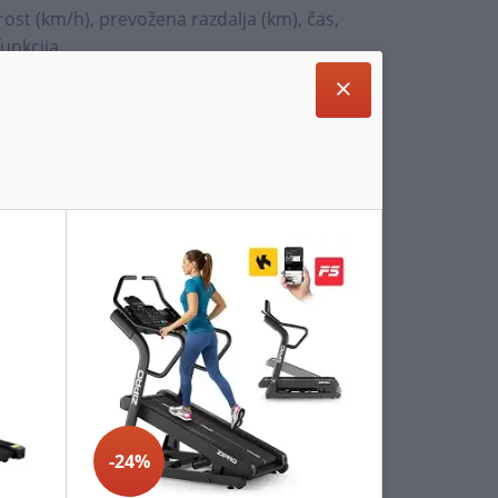
rost (km/h), prevožena razdalja (km), čas,
funkcija
upravljanje s hitrostjo in funkcijami start/stop
kacijami: Kinomap, Zwift
tro zlaganje)
d posteljo ali za omaro
vljanje
anje po prostoru
-24%
S30 se zloži v kompaktno velikost in zato ne