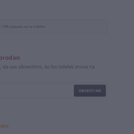
a 15% popusta na ta izdelek.
zprodan
v, da vas obvestimo, ko bo izdelek znova na
OBVESTI ME
kupu