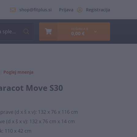
shop@fitplus.si
Prijava
Registracija
KOŠARICA
0
0,00 €
|
Poglej mnenja
aracot Move S30
rave (d x š x v): 132 x 76 x 116 cm
e (d x š x v): 132 x 76 cm x 14 cm
k: 110 x 42 cm