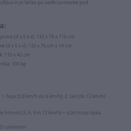
žljiva in jo lahko po vadbi postavite pod
a:
rave (d x š x v): 132 x 76 x 116 cm
e (d x š x v): 132 x 76 cm x 14 cm
k: 110 x 42 cm
ika: 100 kg
1. hoja (0,8 km/h do 6 km/h); 2. tek (do 12 km/h)
e hitrosti (3, 6, 9 in 12 km/h) + start/stop tipka
LED zaslonom