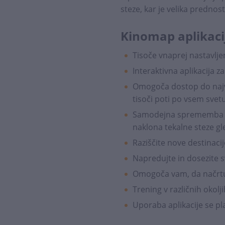
steze, kar je velika predno
Kinomap aplikaci
Tisoče vnaprej nastavljen
Interaktivna aplikacija z
Omogoča dostop do najve
tisoči poti po vsem svet
Samodejna sprememba up
naklona tekalne steze g
Raziščite nove destinaci
Napredujte in dosezite s
Omogoča vam, da načrtuj
Trening v različnih okolji
Uporaba aplikacije se pl