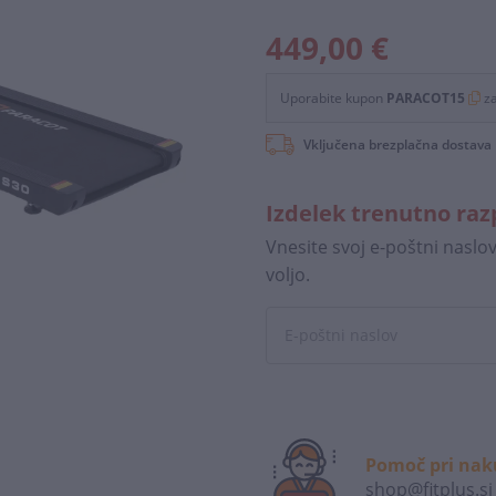
449,00 €
Uporabite kupon
PARACOT15
z
Vključena brezplačna dostava
Izdelek trenutno ra
Vnesite svoj e-poštni naslo
voljo.
Pomoč pri na
shop@fitplus.si