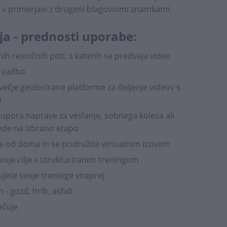
st v primerjavi z drugimi blagovnimi znamkami.
ja - prednosti uporabe:
ih resničnih poti, s katerih se predvaja video
a vadbo
čje geolocirane platforme za deljenje videov s
u
ora naprave za veslanje, sobnega kolesa ali
lede na izbrano etapo
je od doma in se pridružite virtualnim izzivom
voje cilje s strukturiranim treningom
ete svoje treninge vnaprej
h - gozd, hrib, asfalt
ačuje