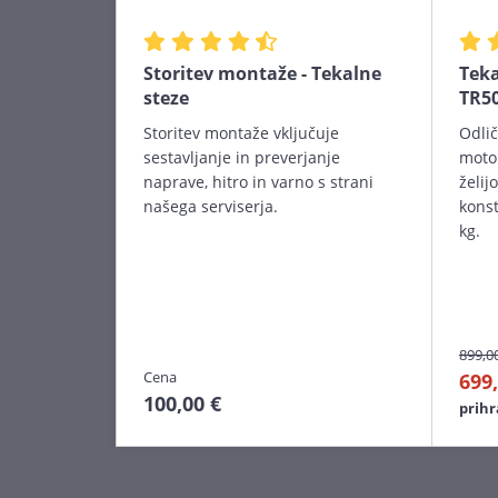
Storitev montaže - Tekalne
Teka
steze
TR5
Storitev montaže vključuje
Odlič
sestavljanje in preverjanje
motor
naprave, hitro in varno s strani
želij
našega serviserja.
konst
kg.
899,0
Cena
699,
100,00 €
prih