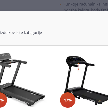
Funkcije računalnika: hit
poraba kalorij, body fat 
Daljinski upravljalnik za 
Možnost povezave z apli
izdelkov iz te kategorije
Zložljiva konstrukcija (hi
Možnost shranjevanja po
Hitro in enostavno sesta
Tih tek
Držalo za tablico
Vgrajeni zvočniki
Kolesca za lažje premik
Za domačo uporabo
2%
17%
Steza za hojo Paracot Move 
zavzame veliko prostora.