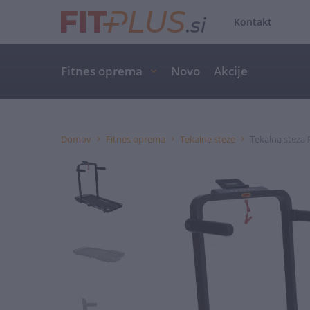
Kontakt
Fitnes oprema
Novo
Akcije
Domov
Fitnes oprema
Tekalne steze
Tekalna steza