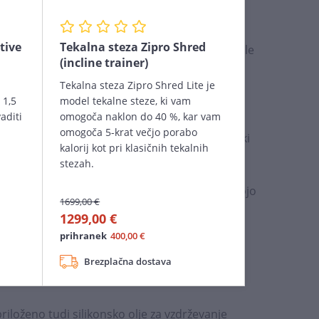
ojo ali tek do maksimalne hitrosti 12 km/h.
tive
Tekalna steza Zipro Shred
odela je 100 kg, sama steza za hojo pa tehta le
(incline trainer)
Tekalna steza Zipro Shred Lite je
 1,5
model tekalne steze, ki vam
unkcijami merjenja časa, razdalje, hitrosti in
vaditi
omogoča naklon do 40 %, kar vam
eni Bluetooth modul omogoča povezavo in
omogoča 5-krat večjo porabo
plikacijami, kot so Kinomap, Zwift in FitShow, ki
kalorij kot pri klasičnih tekalnih
 treninga in spremljanje napredka.
stezah.
vljalniku lahko prilagodite hitrost steze za hojo
1699,00 €
ključite kadarkoli.
1299,00 €
prihranek
400,00 €
zvočnike. Tako, ko se sinhronizira z mobilnim
luetoothom, vam omogoča poslušanje vaše
Brezplačna dostava
.
priloženo tudi silikonsko olje za vzdrževanje