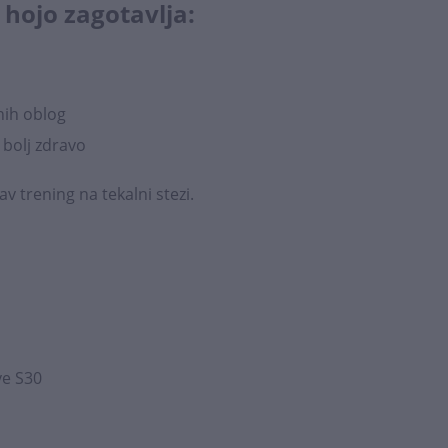
 hojo zagotavlja:
ih oblog
n bolj zdravo
av trening na tekalni stezi.
ve S30