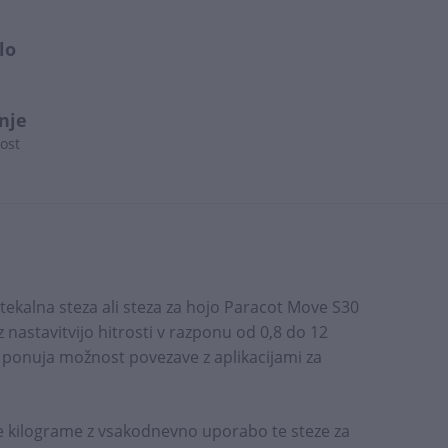
lo
nje
ost
 tekalna steza ali steza za hojo Paracot Move S30
 nastavitvijo hitrosti v razponu od 0,8 do 12
 ponuja možnost povezave z aplikacijami za
te kilograme z vsakodnevno uporabo te steze za