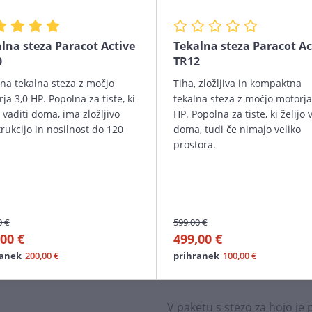
Steza je primerna za hitro h
lna steza Paracot Active
Tekalna steza Paracot Ac
Maksimalna nosilnost tega m
0
TR12
35 kg.
na tekalna steza z močjo
Tiha, zložljiva in kompaktna
ja 3,0 HP. Popolna za tiste, ki
tekalna steza z močjo motorja
Steza vsebuje računalnik s f
o vaditi doma, ima zložljivo
HP. Popolna za tiste, ki želijo 
porabljenih kalorij. Vgraj
rukcijo in nosilnost do 120
doma, tudi če nimajo veliko
sinhronizacijo z mobilnimi a
prostora.
ponujajo različne programe
Zahvaljujoč daljinskemu upra
svojim potrebam in jo tudi iz
0 €
599,00 €
Steza za hojo ima vgrajene 
00 €
499,00 €
telefonom z omogočenim b
ranek
200,00 €
prihranek
100,00 €
najljubše glasbe med vadbo
V paketu s stezo za hojo je 