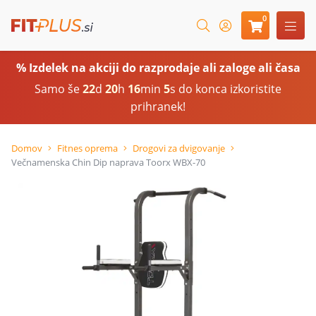
0
% Izdelek na akciji do razprodaje ali zaloge ali časa
Samo še
22
d
20
h
16
min
4
s do konca izkoristite
prihranek!
Domov
Fitnes oprema
Drogovi za dvigovanje
Večnamenska Chin Dip naprava Toorx WBX-70