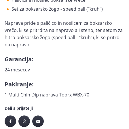
Paličica in nosilec boksarske vreče
Set za boksarsko žogo - speed ball ("kruh")
Naprava pride s paličico in nosilcem za boksarsko
vrečo, ki se pritrdita na napravo ali steno, ter setom za
hitro boksarsko žogo (speed ball - "kruh"), ki se pritrdi
na napravo.
Garancija:
24 mesecev
Pakiranje:
1 Multi Chin Dip naprava Toorx WBX-70
Deli s prijatelji