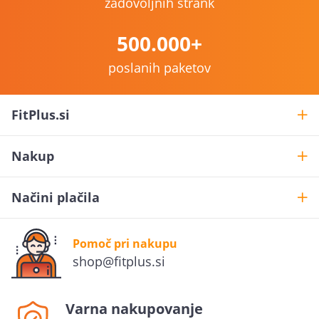
zadovoljnih strank
500.000+
poslanih paketov
FitPlus.si
Nakup
Načini plačila
Pomoč pri nakupu
shop@fitplus.si
Želiš
10% popusta
?
Varna nakupovanje