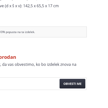
 (d x š x v): 142,5 x 65,5 x 17 cm
10% popusta na ta izdelek.
zprodan
v, da vas obvestimo, ko bo izdelek znova na
OBVESTI ME