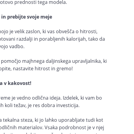
zagotovo prednosti tega modela.
in prebijte svoje meje
ojo je velik zaslon, ki vas obvešča o hitrosti,
tovani razdalji in porabljenih kalorijah, tako da
vojo vadbo.
 s pomočjo majhnega daljinskega upravljalnika, ki
opite, nastavite hitrost in gremo!
ja v kakovost!
eme je vedno odlična ideja. Izdelek, ki vam bo
h koli težav, je res dobra investicija.
a tekalna steza, ki jo lahko uporabljate tudi kot
z odličnih materialov. Vsaka podrobnost je v njej