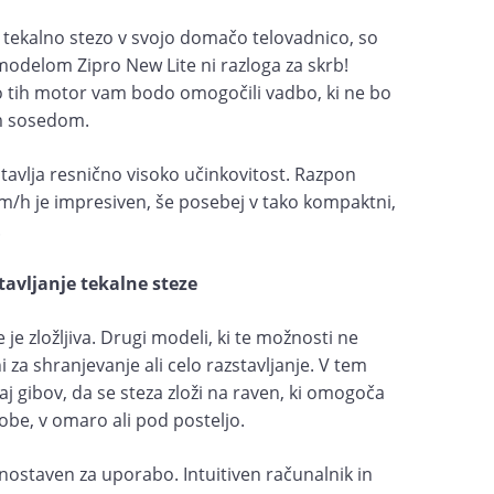
ti tekalno stezo v svojo domačo telovadnico, so
 modelom Zipro New Lite ni razloga za skrb!
o tih motor vam bodo omogočili vadbo, ki ne bo
im sosedom.
tavlja resnično visoko učinkovitost. Razpon
m/h je impresiven, še posebej v tako kompaktni,
.
avljanje tekalne steze
 je zložljiva. Drugi modeli, ki te možnosti ne
i za shranjevanje ali celo razstavljanje. V tem
j gibov, da se steza zloži na raven, ki omogoča
obe, v omaro ali pod posteljo.
enostaven za uporabo. Intuitiven računalnik in