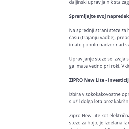
daljinski upravljalnik sta 
Spremljajte svoj napredek 
Na sprednji strani steze za h
času (trajanju vadbe), prepo
imate popoln nadzor nad s
Upravljanje steze se izvaja
ga imate vedno pri roki. Vkl
ZIPRO New Lite - investici
Izbira visokokakovostne opr
služil dolga leta brez kakršni
Zipro New Lite kot električn
stezo za hojo, je izdelana i