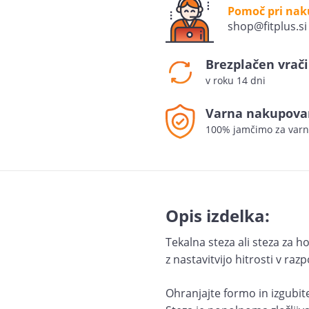
Pomoč pri na
shop@fitplus.si
Brezplačen vrači
v roku 14 dni
Varna nakupova
100% jamčimo za varn
Opis izdelka:
Tekalna steza ali steza za 
z nastavitvijo hitrosti v ra
Ohranjajte formo in izgubi