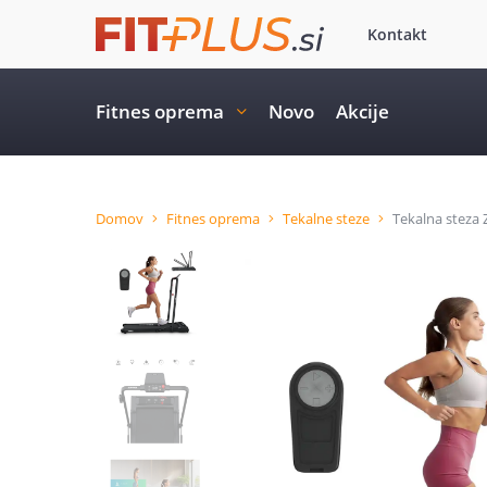
Kontakt
Fitnes oprema
Novo
Akcije
Domov
Fitnes oprema
Tekalne steze
Tekalna steza 