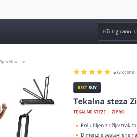
Zipro New Lite
5
(2
ocena
)
BEST
BUY
Tekalna steza Z
|
TEKALNE STEZE
ZIPRO
Priljubljen zložljiv trak z
Dimenzije sestavljene nap