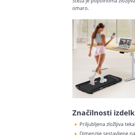
Steza je popolnoma zložljiva
omaro.
Značilnosti izdelk
Priljubljena zložljiva tek
Dimenzije sestavljene nap