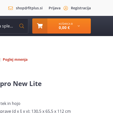
shop@fitplus.si
Prijava
Registracija
KOŠARICA
0
0,00 €
|
Poglej mnenja
ipro New Lite
a tek in hojo
rave (d x š x v): 130,5 x 65,5 x 112 cm