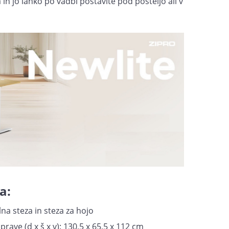
 in jo lahko po vadbi postavite pod posteljo ali v
a:
alna steza in steza za hojo
rave (d x š x v): 130,5 x 65,5 x 112 cm