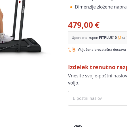
Dimenzije zložene naprave
479,00 €
Uporabite kupon
FITPLUS10
za 
Vključena brezplačna dostava
Izdelek trenutno ra
Vnesite svoj e-poštni naslo
voljo.