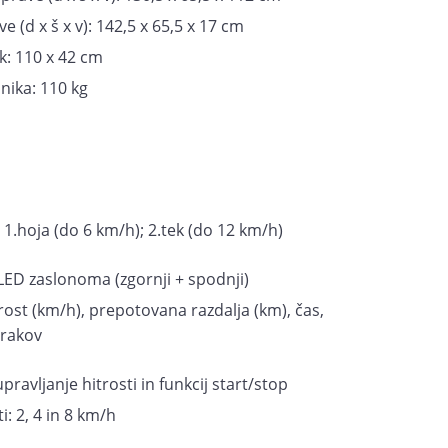
 (d x š x v): 142,5 x 65,5 x 17 cm
k: 110 x 42 cm
ika: 110 kg
1.hoja (do 6 km/h); 2.tek (do 12 km/h)
 LED zaslonoma (zgornji + spodnji)
trost (km/h), prepotovana razdalja (km), čas,
orakov
upravljanje hitrosti in funkcij start/stop
i: 2, 4 in 8 km/h