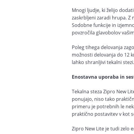
Mnogi ljudje, ki želijo doda
zaskrbljeni zaradi hrupa. Z
Sodobne funkcije in izjemn
povzročila glavobolov vaš
Poleg tihega delovanja zago
možnosti delovanja do 12 k
lahko shranljivi tekalni stezi
Enostavna uporaba in sest
Tekalna steza Zipro New Lite
ponujajo, niso tako praktičn
primeru je potrebnih le neka
praktično postavitev v kot s
Zipro New Lite je tudi zelo 