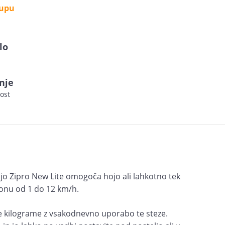
kupu
lo
nje
ost
hojo Zipro New Lite omogoča hojo ali lahkotno tek
zponu od 1 do 12 km/h.
te kilograme z vsakodnevno uporabo te steze.