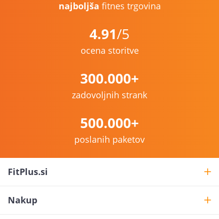
najboljša
fitnes trgovina
4.91
/5
ocena storitve
300.000+
zadovoljnih strank
500.000+
poslanih paketov
FitPlus.si
Nakup