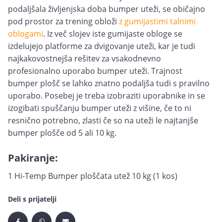
podaljšala življenjska doba bumper uteži, se običajno
pod prostor za trening obloži
z gumijastimi talnimi
oblogami
. Iz več slojev iste gumijaste obloge se
izdelujejo platforme za dvigovanje uteži, kar je tudi
najkakovostnejša rešitev za vsakodnevno
profesionalno uporabo bumper uteži. Trajnost
bumper plošč se lahko znatno podaljša tudi s pravilno
uporabo. Posebej je treba izobraziti uporabnike in se
izogibati spuščanju bumper uteži z višine, če to ni
resnično potrebno, zlasti če so na uteži le najtanjše
bumper plošče od 5 ali 10 kg.
Pakiranje:
1 Hi-Temp Bumper ploščata utež 10 kg (1 kos)
Deli s prijatelji