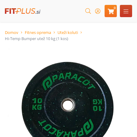
0
Domov
Fitnes oprema
Uteži koluti
Hi-Temp Bumper utež 10 kg (1 kos)