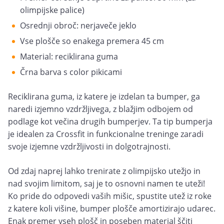
olimpijske palice)
Osrednji obroč: nerjaveče jeklo
Vse plošče so enakega premera 45 cm
Material: reciklirana guma
Črna barva s color pikicami
Reciklirana guma, iz katere je izdelan ta bumper, ga
naredi izjemno vzdržljivega, z blažjim odbojem od
podlage kot večina drugih bumperjev. Ta tip bumperja
je idealen za Crossfit in funkcionalne treninge zaradi
svoje izjemne vzdržljivosti in dolgotrajnosti.
Od zdaj naprej lahko trenirate z olimpijsko utežjo in
nad svojim limitom, saj je to osnovni namen te uteži!
Ko pride do odpovedi vaših mišic, spustite utež iz roke
z katere koli višine, bumper plošče amortizirajo udarec.
Enak premer vseh plošč in poseben material ščiti