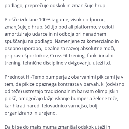
podlago, preprečuje odskok in zmanjšuje hrup.
Plošče izdelane 100% iz gume, visoko odporne,
zmanjšujejo hrup, ščitijo pod ali platformo, v celoti
amortizirajo udarce in ni odboja pri nenadnem
spuščanju na podlago. Namenjene za komercialno in
osebno uporabo, idealne za razvoj absolutne moči,
pripravo športnikov, CrossFit trening, funkcionalni
trening, tehnične discipline v dvigovanju uteži itd.
Prednost Hi-Temp bumperja z obarvanimi pikicami je v
tem, da pikice opaznega kontrasta v barvah, ki (odvisno
od teže) ustrezajo tradicionalnim barvam olimpijskih
plošč, omogočajo lažje iskanje bumperja želene teže,
kar hkrati naredi telovadnico varnejšo, bolj
organizirano in urejeno.
Da bi se do maksimuma zmanjšal odskok uteži in