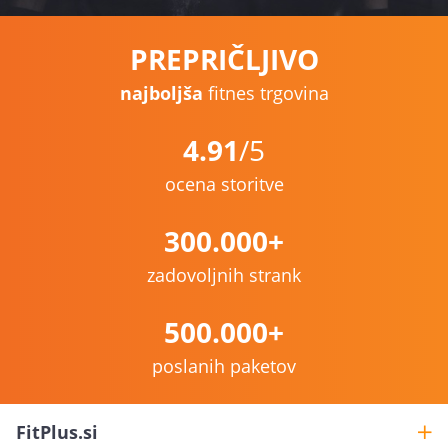
PREPRIČLJIVO
najboljša
fitnes trgovina
4.91
/5
ocena storitve
300.000+
zadovoljnih strank
500.000+
poslanih paketov
FitPlus.si