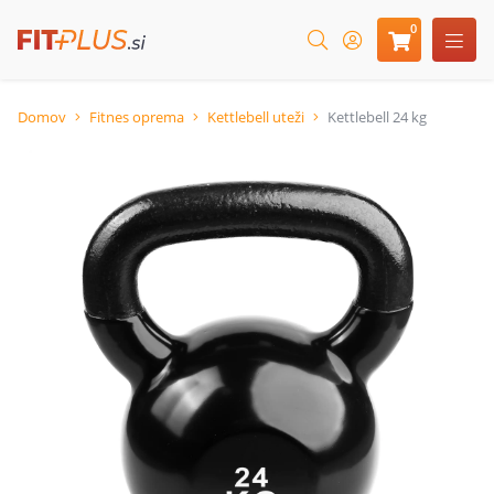
0
Domov
Fitnes oprema
Kettlebell uteži
Kettlebell 24 kg