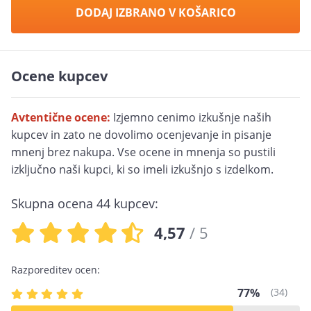
DODAJ IZBRANO V KOŠARICO
Ocene kupcev
Avtentične ocene:
Izjemno cenimo izkušnje naših
kupcev in zato ne dovolimo ocenjevanje in pisanje
mnenj brez nakupa. Vse ocene in mnenja so pustili
izključno naši kupci, ki so imeli izkušnjo s izdelkom.
Skupna ocena
44
kupcev:
4,57
/ 5
Razporeditev ocen:
77%
(34)