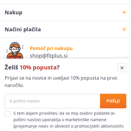
Nakup
Načini plačila
Želiš
10% popusta
?
Pomoč pri nakupu
Prijavi se na novice in uveljavi 10% popusta na prvo
shop@fitplus.si
naročilo.
Varna nakupovanje
POŠLJI
100% jamčimo za varnost
S tem dajem privolitev, da se moj osebni podatek (e-
poštni naslov) uporablja v marketinške namene
Hitra dostava
(prejemanje novic in obvestil o promocijskih aktivnostih)
po vsej Slovensko
Sensus grupe d.o.o. (spletna trgovina FitPlus.si), ki jih bo
uporabljala samo za te namene in jih ne bo posredovala
tretjim osebam, in sicer tako, da se podatki uporabljajo
Vse pravice pridržane
© FitPlus.si 2006-2026.
do odjave.