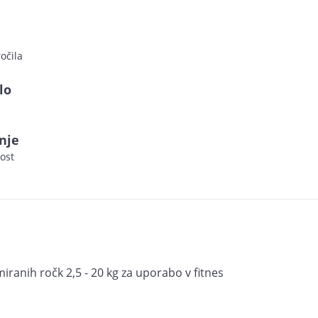
očila
lo
nje
ost
anih ročk 2,5 - 20 kg za uporabo v fitnes