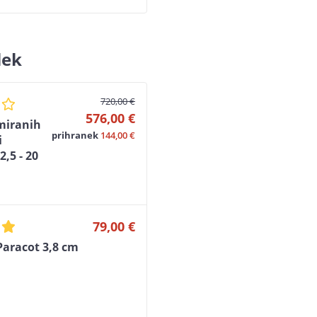
lek
720,00 €
576,00 €
miranih
prihranek
144,00 €
i
2,5 - 20
79,00 €
Paracot 3,8 cm