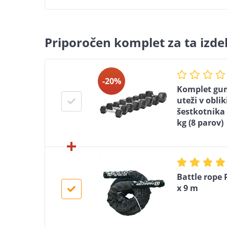
Priporočen komplet za ta izde
-20%
Komplet gu
uteži v oblik
šestkotnika 
kg (8 parov)
Battle rope 
x 9 m