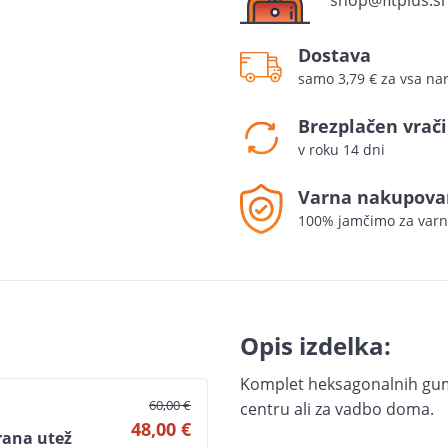
shop@fitplus.si
Dostava
samo 3,79 € za vsa nar
Brezplačen vrači
v roku 14 dni
Varna nakupova
100% jamčimo za varn
Opis izdelka:
Komplet heksagonalnih gumir
60,00 €
centru ali za vadbo doma.
48,00 €
ana utež