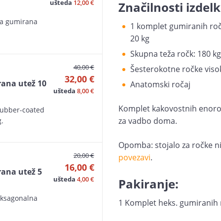
ušteda
12,00 €
Značilnosti izdelk
na gumirana
1 komplet gumiranih ročk 
20 kg
Skupna teža ročk: 180 kg
40,00 €
Šesterokotne ročke viso
32,00 €
ana utež 10
Anatomski ročaj
ušteda
8,00 €
Komplet kakovostnih enoročni
rubber-coated
za vadbo doma.
.
Opomba: stojalo za ročke ni
20,00 €
povezavi
.
16,00 €
ana utež 5
ušteda
4,00 €
Pakiranje:
eksagonalna
1 Komplet heks. gumiranih r