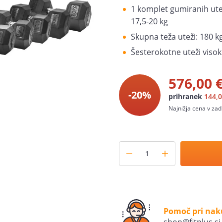
1 komplet gumiranih uteži
17,5-20 kg
Skupna teža uteži: 180 k
Šesterokotne uteži visok
576,00 
-20%
prihranek
144,0
Najnižja cena v zad
Pomoč pri na