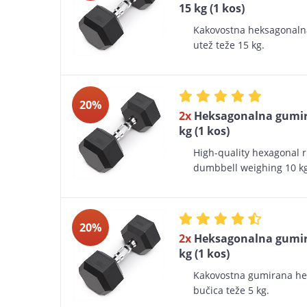
15 kg (1 kos)
Kakovostna heksagonal
utež teže 15 kg.
20%
2x
Heksagonalna gumir
kg (1 kos)
High-quality hexagonal 
dumbbell weighing 10 kg
20%
2x
Heksagonalna gumir
kg (1 kos)
Kakovostna gumirana h
bučica teže 5 kg.