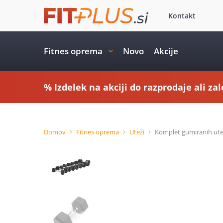
Kontakt
Fitnes oprema
Novo
Akcije
% Izdelek na akciji do razprodaje ali zal
Domov
Fitnes oprema
Uteži
Komplet gumiranih uteži