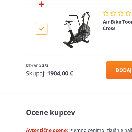
Air Bike Too
Cross
Izbrano
3/3
DODAJ
Skupaj:
1904,00 €
Ocene kupcev
Avtentične ocene:
Izjemno cenimo izkušnje naš