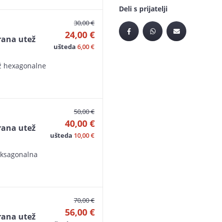
Deli s prijatelji
30,00 €
24,00 €
ana utež
ušteda
6,00 €
ž hexagonalne
50,00 €
40,00 €
ana utež
ušteda
10,00 €
eksagonalna
70,00 €
56,00 €
ana utež