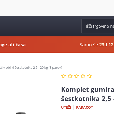
oge ali časa
Samo še
23
d
12
 v obliki šestkotnika 2,5 - 20 kg (8 parov)
Komplet gumiran
šestkotnika 2,5 
|
UTEŽI
PARACOT