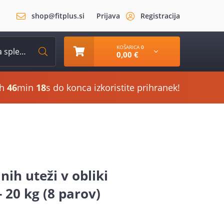
shop@fitplus.si
Prijava
Registracija
KOŠARICA
0
0,00 €
h
46
min
17
s do konca izkoristite prihranek!
ih uteži v obliki
- 20 kg (8 parov)