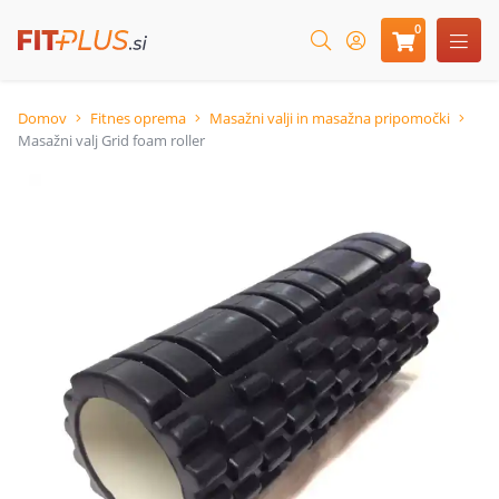
0
Domov
Fitnes oprema
Masažni valji in masažna pripomočki
Masažni valj Grid foam roller