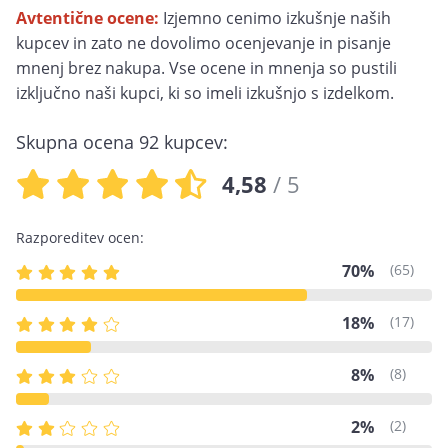
Avtentične ocene:
Izjemno cenimo izkušnje naših
kupcev in zato ne dovolimo ocenjevanje in pisanje
mnenj brez nakupa. Vse ocene in mnenja so pustili
izključno naši kupci, ki so imeli izkušnjo s izdelkom.
Skupna ocena
92
kupcev:
4,58
/ 5
Razporeditev ocen:
70%
(65)
18%
(17)
8%
(8)
2%
(2)