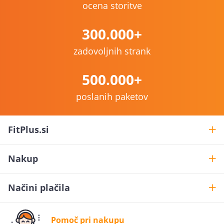
ocena storitve
300.000+
zadovoljnih strank
500.000+
poslanih paketov
FitPlus.si
Nakup
Načini plačila
Želiš
10% popusta
?
Pomoč pri nakupu