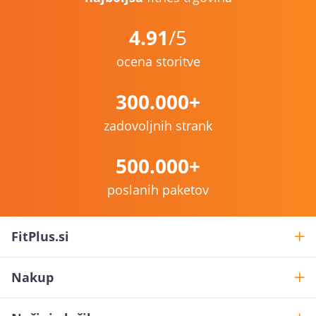
4.91
/5
ocena storitve
300.000+
zadovoljnih strank
500.000+
poslanih paketov
FitPlus.si
Nakup