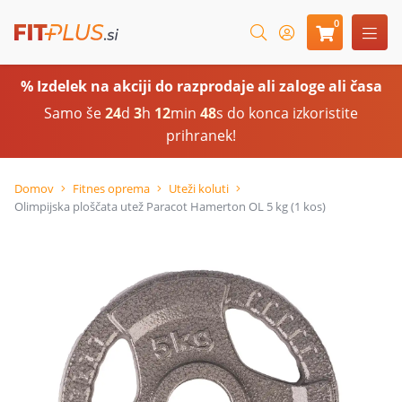
0
% Izdelek na akciji do razprodaje ali zaloge ali časa
Samo še
24
d
3
h
12
min
48
s do konca izkoristite
prihranek!
Domov
Fitnes oprema
Uteži koluti
Olimpijska ploščata utež Paracot Hamerton OL 5 kg (1 kos)