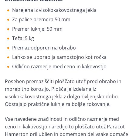
Narejena iz visokokakovostnega jekla
Za palice premera 50 mm
Premer luknje: 50 mm
Teža: 5 kg
Premaz odporen na obrabo
Lahko se uporablja samostojno kot ročka
Odlično razmerje med ceno in kakovostjo
Poseben premaz ščiti ploščato utež pred obrabo in
morebitno korozijo. Plošča je izdelana iz
visokokakovostnega jekla z dolgo življenjsko dobo.
Obstajajo praktične luknje za boljše rokovanje.
Vse navedene značilnosti in odlično razmerje med
ceno in kakovostjo naredijo to ploščato utež Paracot
Hamerton priljubljen in pomemben del vsake domače