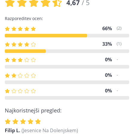
4,67
/ 5
Razporeditev ocen:
66%
(2)
33%
(1)
0%
-
0%
-
0%
-
Najkoristnejši pregled:
Filip L.
(Jesenice Na Dolenjskem)