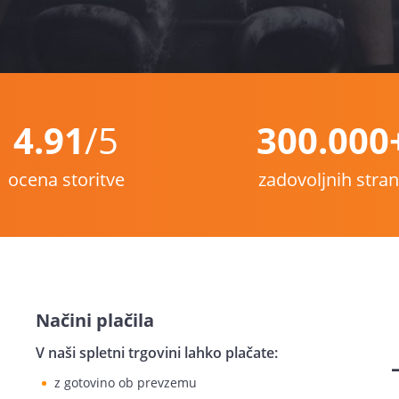
4.91
/5
300.000
ocena storitve
zadovoljnih stra
Načini plačila
V naši spletni trgovini lahko plačate:
z gotovino ob prevzemu