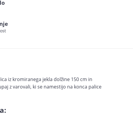
lo
nje
ost
ca iz kromiranega jekla dolžine 150 cm in
aj z varovali, ki se namestijo na konca palice
a: