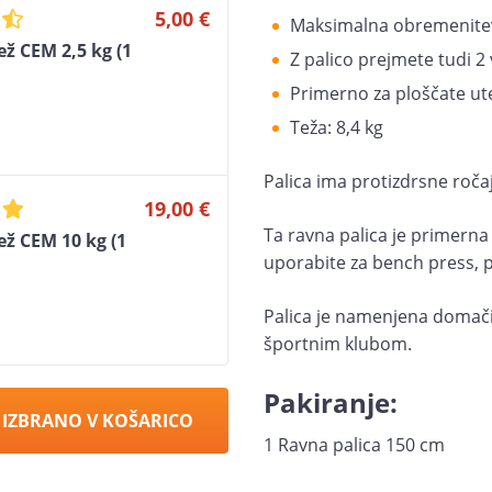
5,00 €
Maksimalna obremenitev
ež CEM 2,5 kg (1
Z palico prejmete tudi 2
Primerno za ploščate ut
Teža: 8,4 kg
Palica ima protizdrsne roča
19,00 €
Ta ravna palica je primerna 
ež CEM 10 kg (1
uporabite za bench press, p
Palica je namenjena domači
športnim klubom.
Pakiranje:
 IZBRANO V KOŠARICO
1 Ravna palica 150 cm