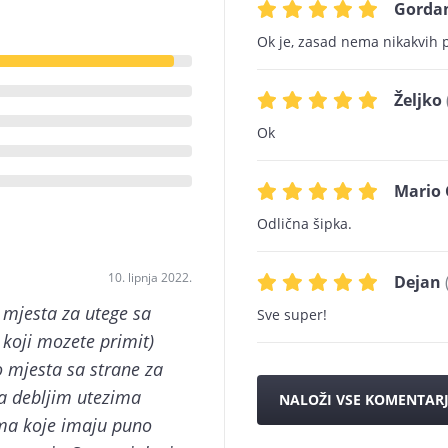
Gordan
Ok je, zasad nema nikakvih 
Željko
Ok
Mario 
Odlična šipka.
10. lipnja 2022.
Dejan
o mjesta za utege sa
Sve super!
 koji mozete primit)
 mjesta sa strane za
sa debljim utezima
NALOŽI VSE KOMENTAR
ama koje imaju puno