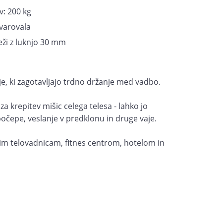
: 200 kg
 varovala
eži z luknjo 30 mm
je, ki zagotavljajo trdno držanje med vadbo.
za krepitev mišic celega telesa - lahko jo
očepe, veslanje v predklonu in druge vaje.
m telovadnicam, fitnes centrom, hotelom in