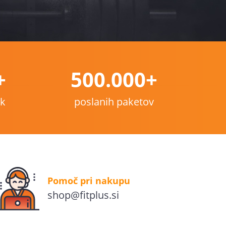
+
500.000+
nk
poslanih paketov
Pomoč pri nakupu
shop@fitplus.si