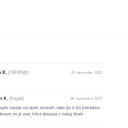
 R.
(TREBNJE)
26. december 2025.
n K.
(Vojak)
08. septembra 2025.
esam navoje na obeh straneh, tako da si bo potrebno
vsem mi je vsec hitra dostava v nekaj dneh