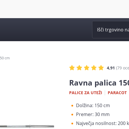
150 cm
4,91
(79
oc
Ravna palica 15
|
PALICE ZA UTEŽI
PARACOT
Dolžina: 150 cm
Premer: 30 mm
Največja nosilnost: 200 