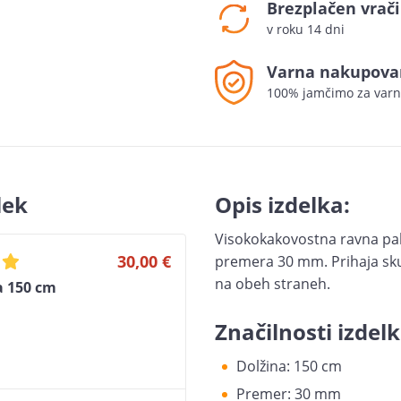
Brezplačen vrači
v roku 14 dni
Varna nakupova
100% jamčimo za varn
lek
Opis izdelka:
Visokokakovostna ravna pali
30,00 €
premera 30 mm. Prihaja skup
na obeh straneh.
a 150 cm
Značilnosti izdelk
Dolžina: 150 cm
Premer: 30 mm