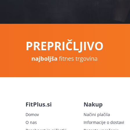
PREPRIČLJIVO
najboljša
fitnes trgovina
FitPlus.si
Nakup
Domov
Načini plačila
O nas
Informacije o dostavi