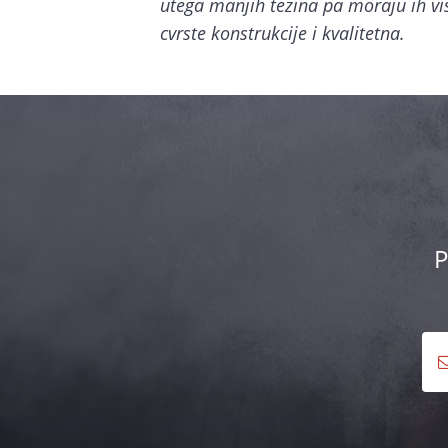
utega manjih tezina pa moraju ih vis
cvrste konstrukcije i kvalitetna.
P