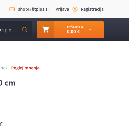
shop@fitplus.si
Prijava
Registracija
KOŠARICA
0
0,00 €
ena
)
|
Poglej mnenja
0 cm
kg