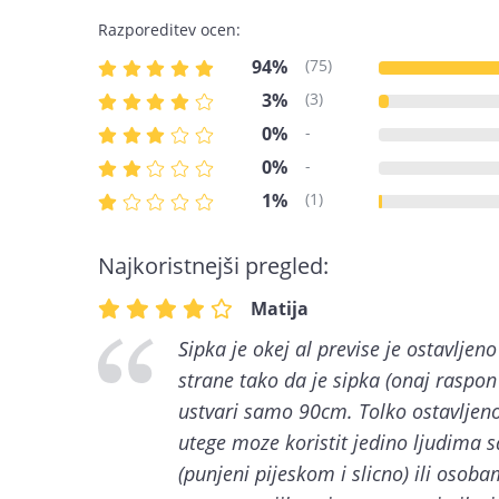
Razporeditev ocen:
94%
(75)
3%
(3)
0%
-
0%
-
1%
(1)
Najkoristnejši pregled:
Matija
Sipka je okej al previse je ostavljen
strane tako da je sipka (onaj raspon
ustvari samo 90cm. Tolko ostavljeno
utege moze koristit jedino ljudima 
(punjeni pijeskom i slicno) ili osob