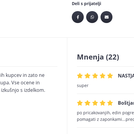
Deli s prijatelji
Mnenja
(22)
ih kupcev in zato ne
NASTJA
upa. Vse ocene in
super
i izkušnjo s izdelkom.
Boštja
po pricakovanjih, edin pogr
pomagati z zaponkami...pred