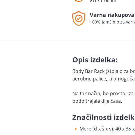
v roku 14 dni
Varna nakupova
100% jamčimo za varn
Opis izdelka:
Body Bar Rack (stojalo za b
aerobne palice, ki omogoča 
Na tak način, bo prostor za
bodo trajale dlje časa.
Značilnosti izdelk
Mere (d x š x v): 40 x 35