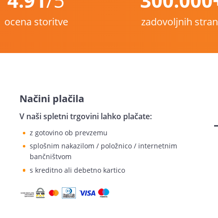
4.91
/5
300.000
ocena storitve
zadovoljnih stra
Načini plačila
V naši spletni trgovini lahko plačate:
z gotovino ob prevzemu
splošnim nakazilom / položnico / internetnim
bančništvom
s kreditno ali debetno kartico
sta
?