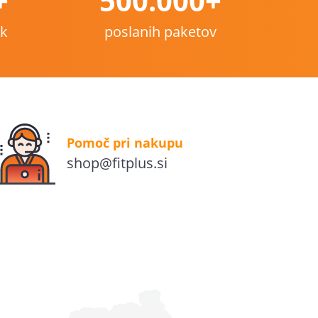
+
500.000+
nk
poslanih paketov
Pomoč pri nakupu
shop@fitplus.si