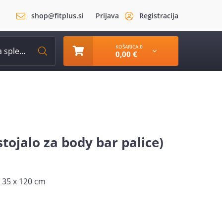
shop@fitplus.si
Prijava
Registracija
KOŠARICA
0
0,00 €
tojalo za body bar palice)
x 35 x 120 cm