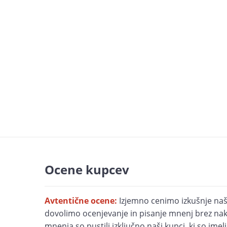
Ocene kupcev
Avtentične ocene:
Izjemno cenimo izkušnje naš
dovolimo ocenjevanje in pisanje mnenj brez nak
mnenja so pustili izključno naši kupci, ki so imel