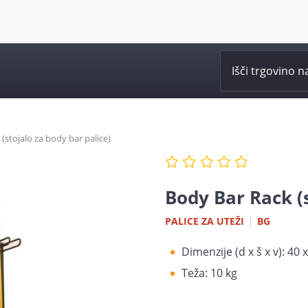
(stojalo za body bar palice)
Body Bar Rack (s
|
PALICE ZA UTEŽI
BG
Dimenzije (d x š x v): 40 
Teža: 10 kg