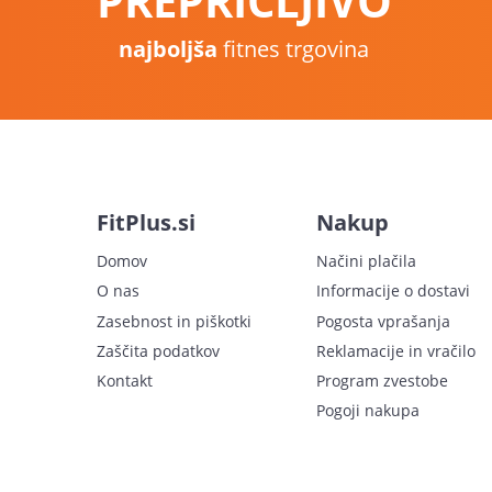
PREPRIČLJIVO
najboljša
fitnes trgovina
FitPlus.si
Nakup
Domov
Načini plačila
O nas
Informacije o dostavi
Zasebnost in piškotki
Pogosta vprašanja
Zaščita podatkov
Reklamacije in vračilo
Kontakt
Program zvestobe
Pogoji nakupa
Želiš
10% popu