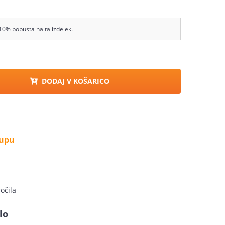
10% popusta na ta izdelek.
DODAJ V KOŠARICO
kupu
očila
lo