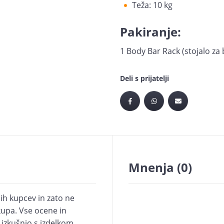
Teža: 10 kg
Pakiranje:
1 Body Bar Rack (stojalo za 
Deli s prijatelji
Mnenja
(0)
ih kupcev in zato ne
upa. Vse ocene in
i izkušnjo s izdelkom.