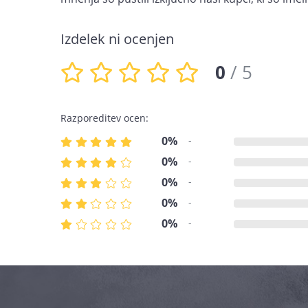
Izdelek ni ocenjen
0
/ 5
Razporeditev ocen:
0%
-
0%
-
0%
-
0%
-
0%
-