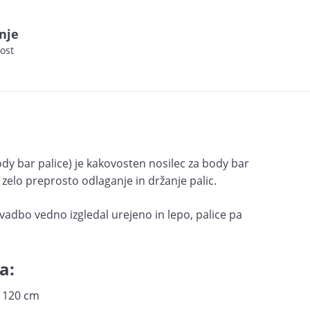
nje
ost
ody bar palice) je kakovosten nosilec za body bar
zelo preprosto odlaganje in držanje palic.
 vadbo vedno izgledal urejeno in lepo, palice pa
a:
 x 120 cm