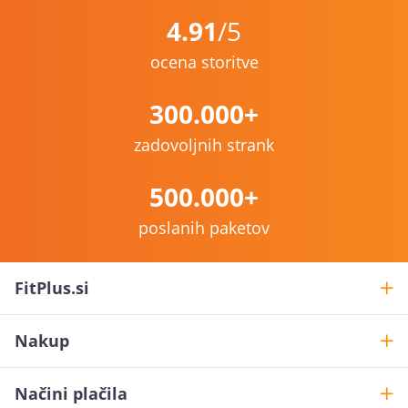
4.91
/5
ocena storitve
300.000+
zadovoljnih strank
500.000+
poslanih paketov
FitPlus.si
Nakup
Načini plačila