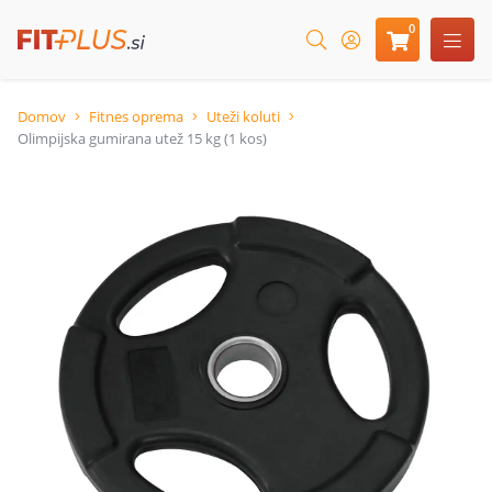
0
Domov
Fitnes oprema
Uteži koluti
Olimpijska gumirana utež 15 kg (1 kos)