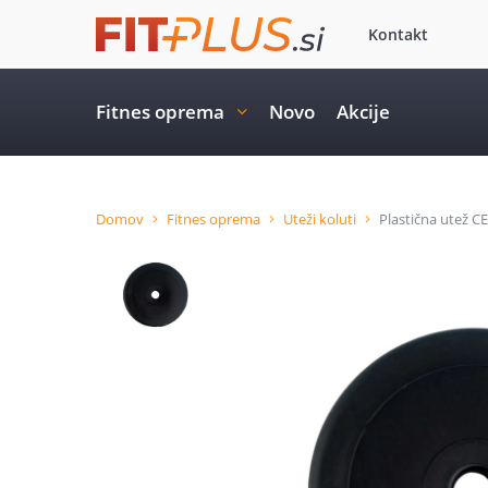
Kontakt
Fitnes oprema
Novo
Akcije
Domov
Fitnes oprema
Uteži koluti
Plastična utež CE