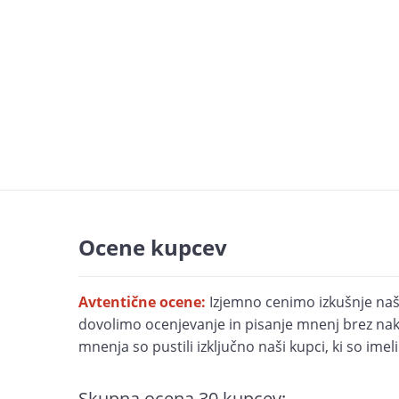
Ocene kupcev
Avtentične ocene:
Izjemno cenimo izkušnje naš
dovolimo ocenjevanje in pisanje mnenj brez nak
mnenja so pustili izključno naši kupci, ki so imel
Skupna ocena
30
kupcev: