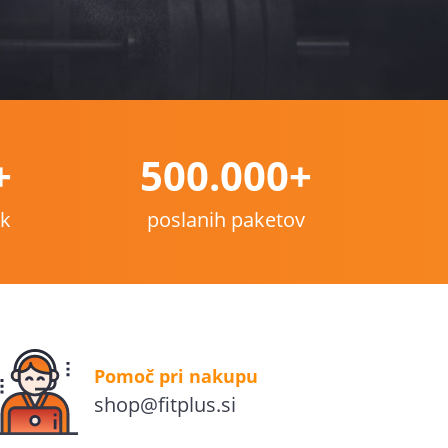
+
500.000+
nk
poslanih paketov
Pomoč pri nakupu
shop@fitplus.si