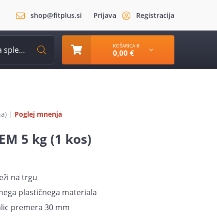
shop@fitplus.si
Prijava
Registracija
KOŠARICA
0
0,00 €
na
)
|
Poglej mnenja
EM 5 kg (1 kos)
eži na trgu
tnega plastičnega materiala
alic premera 30 mm