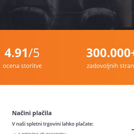
4.91
/5
300.000
ocena storitve
zadovoljnih stra
Načini plačila
V naši spletni trgovini lahko plačate:
z gotovino ob prevzemu