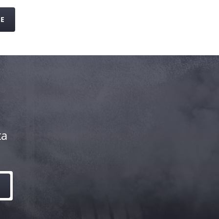
JE
ta