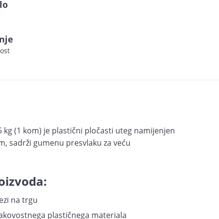
lo
nje
ost
5 kg (1 kom) je plastični pločasti uteg namijenjen
m, sadrži gumenu presvlaku za veću
oizvoda:
ezi na trgu
 kakovostnega plastičnega materiala