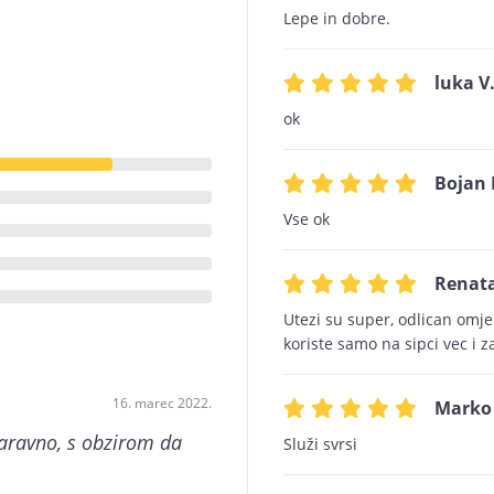
Lepe in dobre.
luka V
ok
Bojan 
Vse ok
Renata
Utezi su super, odlican omjer
koriste samo na sipci vec i za
16. marec 2022.
Marko 
naravno, s obzirom da
Služi svrsi