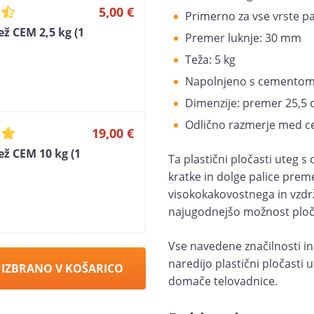
5,00 €
Primerno za vse vrste p
ež CEM 2,5 kg (1
Premer luknje: 30 mm
Teža: 5 kg
Napolnjeno s cemento
Dimenzije: premer 25,5 
Odlično razmerje med ce
19,00 €
ež CEM 10 kg (1
Ta plastični pločasti uteg 
kratke in dolge palice preme
visokokakovostnega in vzdrž
najugodnejšo možnost ploča
Vse navedene značilnosti i
naredijo plastični pločasti
 IZBRANO V KOŠARICO
domače telovadnice.