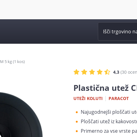
M 5 kg (1 kos)
4,3
(30
oce
Plastična utež C
|
UTEŽI KOLUTI
PARACOT
Najugodnejši ploščati ut
Ploščati utež iz kakovos
Primerno za vse vrste p