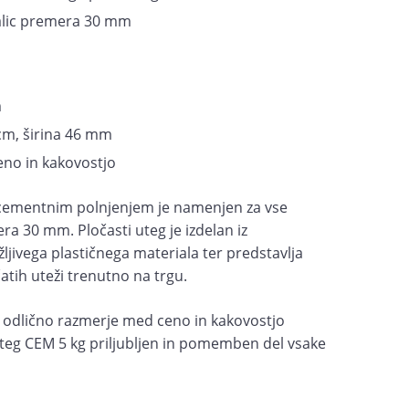
alic premera 30 mm
m
cm, širina 46 mm
no in kakovostjo
s cementnim polnjenjem je namenjen za vse
ra 30 mm. Pločasti uteg je izdelan iz
ljivega plastičnega materiala ter predstavlja
tih uteži trenutno na trgu.
n odlično razmerje med ceno in kakovostjo
 uteg CEM 5 kg priljubljen in pomemben del vsake