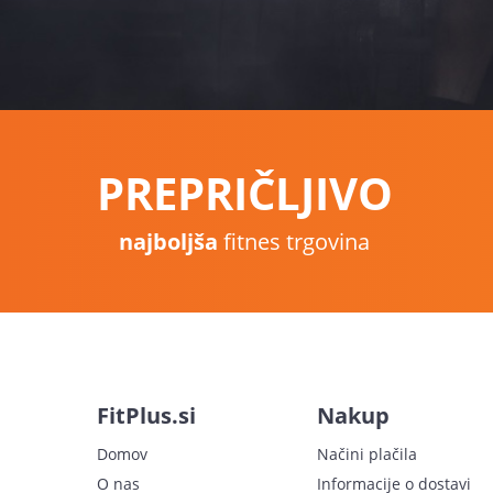
PREPRIČLJIVO
najboljša
fitnes trgovina
FitPlus.si
Nakup
Domov
Načini plačila
O nas
Informacije o dostavi