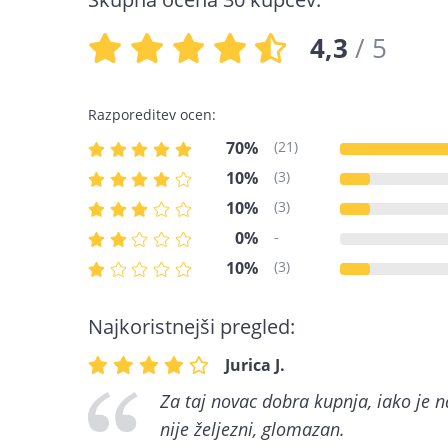
4,3
/ 5
Razporeditev ocen:
70%
(21)
10%
(3)
10%
(3)
0%
-
10%
(3)
Najkoristnejši pregled:
Jurica J.
Za taj novac dobra kupnja, iako je 
nije željezni, glomazan.