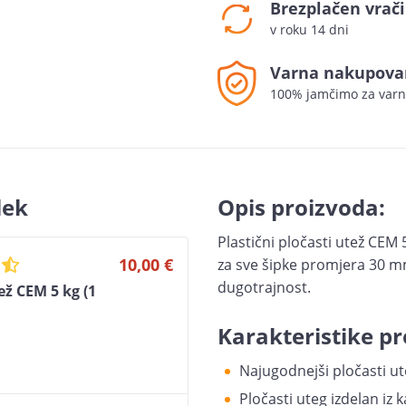
Brezplačen vrači
v roku 14 dni
Varna nakupova
100% jamčimo za varn
lek
Opis proizvoda:
Plastični pločasti utež CEM 
10,00 €
za sve šipke promjera 30 m
dugotrajnost.
ež CEM 5 kg (1
Karakteristike pr
Najugodnejši pločasti ut
Pločasti uteg izdelan iz