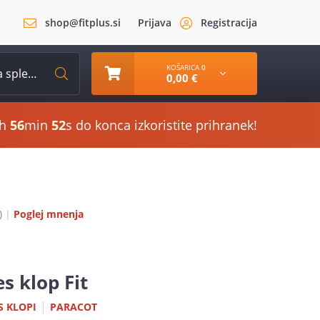
shop@fitplus.si
Prijava
Registracija
KOŠARICA
0
0,00 €
h
56
min
51
s do konca izkoristite prihranek!
)
|
Poglej mnenja
es klop Fit
|
S KLOPI
PARACOT