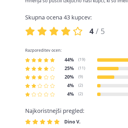
mnenja so pustili izključno naši kupci, ki so imel
Skupna ocena
43
kupcev:
4
/ 5
Razporeditev ocen:
44%
(19)
25%
(11)
20%
(9)
4%
(2)
4%
(2)
Najkoristnejši pregled:
Dino V.