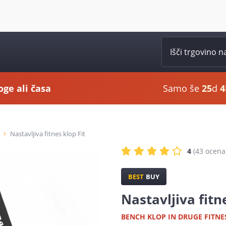
oge ali časa
Samo še
25
d
4
Nastavljiva fitnes klop Fit
4
(43
ocena
BEST
BUY
Nastavljiva fitn
BENCH KLOP IN DRUGE FITNE