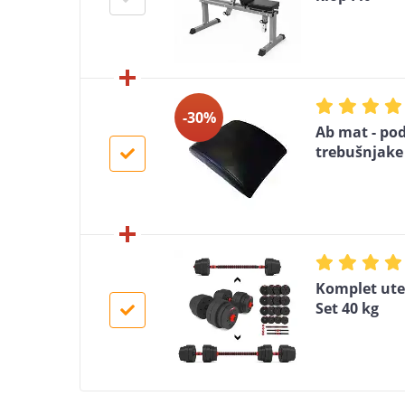
-30%
Ab mat - po
trebušnjake
Komplet utež
Set 40 kg