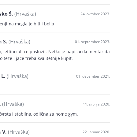
ko Š.
(Hrvaška)
24. oktober 2023.
njima mogla je biti i bolja
 S.
(Hrvaška)
01. september 2023.
, jeftino ali ce posluzit. Netko je napisao komentar da
o teze i jace treba kvalitetnije kupit.
 L.
(Hrvaška)
01. december 2021.
.
(Hrvaška)
11. srpnja 2020.
čvrsta i stabilna, odlična za home gym.
 V.
(Hrvaška)
22. januar 2020.