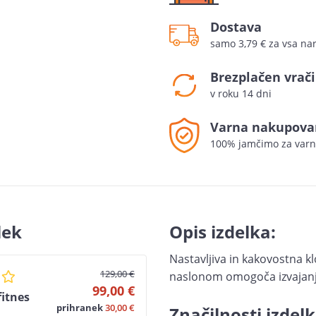
Dostava
samo 3,79 € za vsa nar
Brezplačen vrači
v roku 14 dni
Varna nakupova
100% jamčimo za varn
lek
Opis izdelka:
Nastavljiva in kakovostna k
129,00 €
naslonom omogoča izvajanje
99,00 €
fitnes
prihranek
30,00 €
Značilnosti izdelk