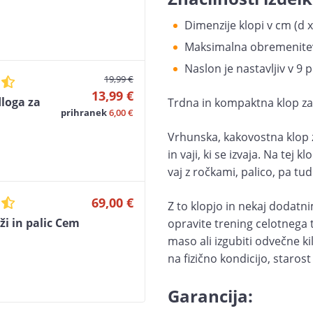
Dimenzije klopi v cm (d x
Maksimalna obremenitev
Naslon je nastavljiv v 9 p
19,99 €
13,99 €
dloga za
Trdna in kompaktna klop z
prihranek
6,00 €
Vrhunska, kakovostna klop 
in vaji, ki se izvaja. Na tej
vaj z ročkami, palico, pa tu
69,00 €
Z to klopjo in nekaj dodat
i in palic Cem
opravite trening celotnega te
maso ali izgubiti odvečne 
na fizično kondicijo, starost 
Garancija: