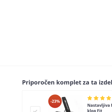
Priporočen komplet za ta izde
-23%
Nastavljiva 
klop Fit