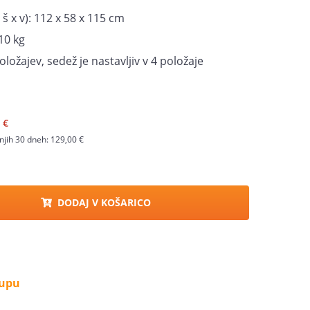
 š x v): 112 x 58 x 115 cm
10 kg
oložajev, sedež je nastavljiv v 4 položaje
 €
njih 30 dneh:
129,00 €
DODAJ V KOŠARICO
kupu