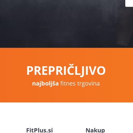
PREPRIČLJIVO
najboljša
fitnes trgovina
FitPlus.si
Nakup