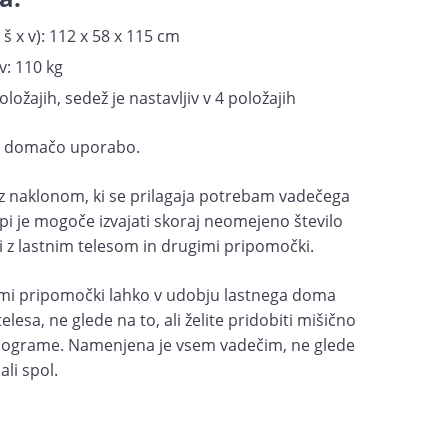
 š x v): 112 x 58 x 115 cm
: 110 kg
oložajih, sedež je nastavljiv v 4 položajih
a domačo uporabo.
z naklonom, ki se prilagaja potrebam vadečega
 klopi je mogoče izvajati skoraj neomejeno število
di z lastnim telesom in drugimi pripomočki.
nimi pripomočki lahko v udobju lastnega doma
lesa, ne glede na to, ali želite pridobiti mišično
kilograme. Namenjena je vsem vadečim, ne glede
ali spol.