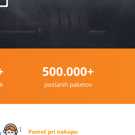
+
500.000+
nk
poslanih paketov
Pomoč pri nakupu