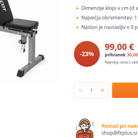
Dimenzije klopi v cm (d x
Največja obremenitev: 1
Naslon je nastavljiv v 9 p
99,00 €
-23%
prihranek
30,00
Najnižja cena v zad
Pomoč pri na
shop@fitplus.si