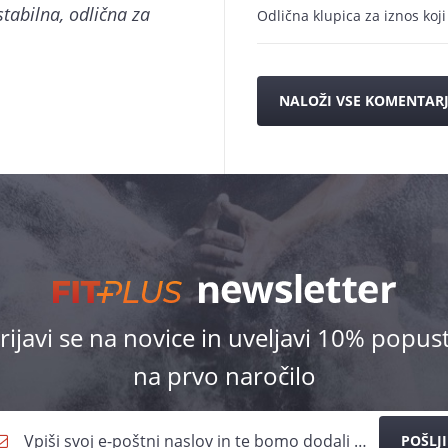
stabilna, odlična za
Odlična klupica za iznos koji 
NALOŽI VSE KOMENTAR
rijavi se na novice in uveljavi 10% popus
na prvo naročilo
POŠLJI