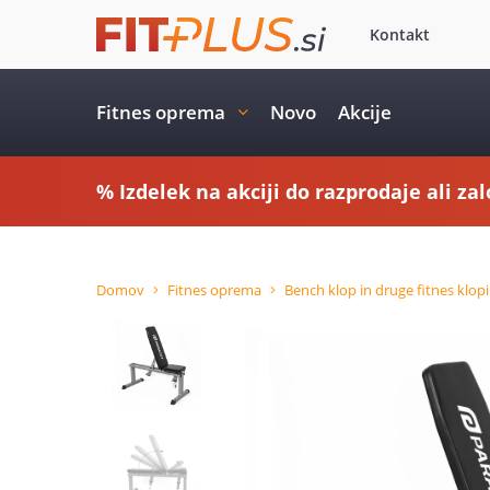
Kontakt
Fitnes oprema
Novo
Akcije
% Izdelek na akciji do razprodaje ali zal
Domov
Fitnes oprema
Bench klop in druge fitnes klopi