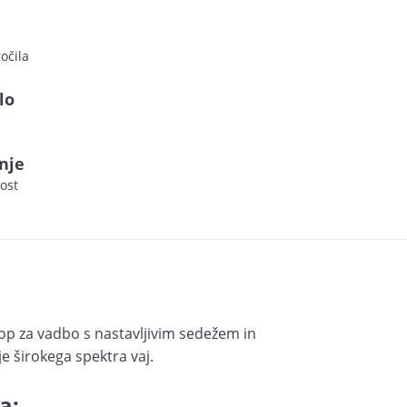
očila
lo
nje
ost
lop za vadbo s nastavljivim sedežem in
 širokega spektra vaj.
a: