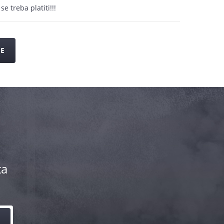
se treba platiti!!!
JE
ta