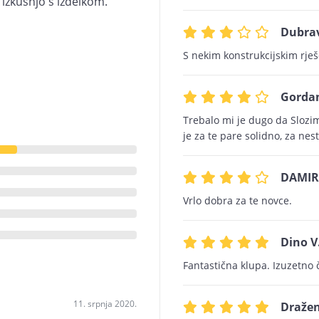
i izkušnjo s izdelkom.
Dubrav
S nekim konstrukcijskim rješe
Gordan
Trebalo mi je dugo da Slozim
je za te pare solidno, za nest
DAMIR
Vrlo dobra za te novce.
Dino V
Fantastična klupa. Izuzetno 
11. srpnja 2020.
Dražen