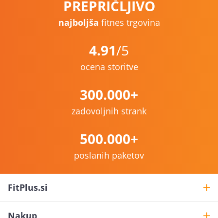
PREPRIČLJIVO
najboljša
fitnes trgovina
4.91
/5
ocena storitve
300.000+
zadovoljnih strank
500.000+
poslanih paketov
FitPlus.si
Nakup