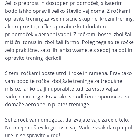
želijo preprost in dostopen pripomoček, s katerim
bodo lahko opravili veliko število vaj doma. Z ročkami
opravite trening za vse mišične skupine, krožni trening,
ali preprosto, ročke uporabite kot dodaten
pripomoček v aerobni vadbi. Z ročkami boste izboljšali
mišični tonus in izboljšali formo. Poleg tega so te ročke
zelo praktične, zato jih lahko vzamete s seboj na pot in
opravite trening kjerkoli.
S temi ročkami boste utrdili roke in ramena. Prav tako
vam bodo te ročke izboljšale treninge za trebušne
mišice, lahko pa jih uporabite tudi za vrsto vaj za
zadnjico in noge. Prav tako so odličen pripomoček za
domače aerobne in pilates treninge.
Set 2 ročk vam omogoča, da izvajate vaje za celo telo.
Neomejeno število gibov in vaj. Vadite vsak dan po pol
ure in se spravite v red!