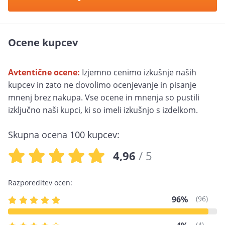
Ocene kupcev
Avtentične ocene:
Izjemno cenimo izkušnje naših
kupcev in zato ne dovolimo ocenjevanje in pisanje
mnenj brez nakupa. Vse ocene in mnenja so pustili
izključno naši kupci, ki so imeli izkušnjo s izdelkom.
Skupna ocena
100
kupcev:
4,96
/ 5
Razporeditev ocen:
96%
(96)
(4)