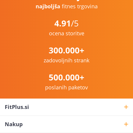
najboljša
fitnes trgovina
4.91
/5
ocena storitve
300.000+
zadovoljnih strank
500.000+
poslanih paketov
FitPlus.si
Nakup