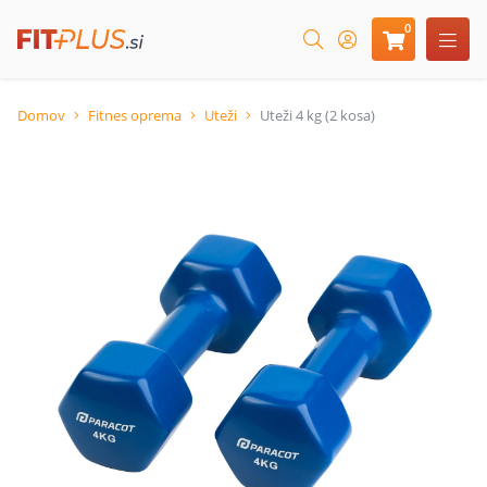
0
Domov
Fitnes oprema
Uteži
Uteži 4 kg (2 kosa)