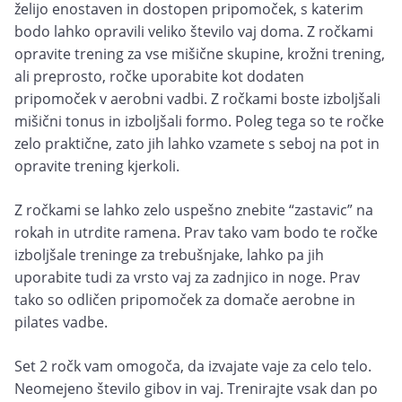
želijo enostaven in dostopen pripomoček, s katerim
bodo lahko opravili veliko število vaj doma. Z ročkami
opravite trening za vse mišične skupine, krožni trening,
ali preprosto, ročke uporabite kot dodaten
pripomoček v aerobni vadbi. Z ročkami boste izboljšali
mišični tonus in izboljšali formo. Poleg tega so te ročke
zelo praktične, zato jih lahko vzamete s seboj na pot in
opravite trening kjerkoli.
Z ročkami se lahko zelo uspešno znebite “zastavic” na
rokah in utrdite ramena. Prav tako vam bodo te ročke
izboljšale treninge za trebušnjake, lahko pa jih
uporabite tudi za vrsto vaj za zadnjico in noge. Prav
tako so odličen pripomoček za domače aerobne in
pilates vadbe.
Set 2 ročk vam omogoča, da izvajate vaje za celo telo.
Neomejeno število gibov in vaj. Trenirajte vsak dan po