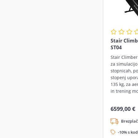
Stair Clim
ST04
Stair Climber
za simulacijo
stopnicah, p
stopenj upora
135 kg, za a
in trening mo
6599,00 €
Brezplač
-10% s ko