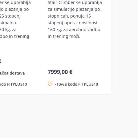
er se uporablja
Stair Climber se uporablja
jo plezanja po
za simulacijo plezanja po
25 stopenj
stopnicah, ponuja 15
simalna
stopenj upora, nosilnost
80 kg, za
160 kg, za aerobno vadbo
dbo in trening
in trening moči.
€
7999,00 €
ačna dostava
kodo FITPLUS10
-10% s kodo FITPLUS10