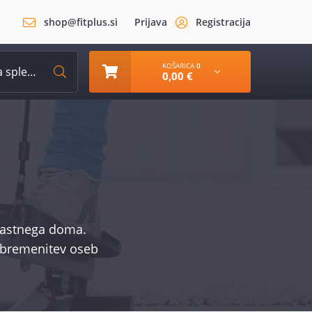
shop@fitplus.si
Prijava
Registracija
KOŠARICA
0
0,00 €
 lastnega doma.
 obremenitev oseb