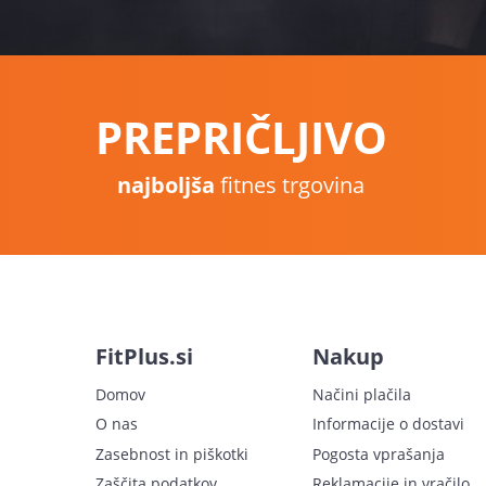
PREPRIČLJIVO
najboljša
fitnes trgovina
FitPlus.si
Nakup
Domov
Načini plačila
O nas
Informacije o dostavi
Zasebnost in piškotki
Pogosta vprašanja
Zaščita podatkov
Reklamacije in vračilo