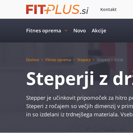
Kontakt
Fitnes oprema
Novo
Akcije
Domov
Fitnes oprema
Steperji
Steperji z držali
Steperji z dr
Stepper je učinkovit pripomoček za hitro p
Steperi z ročajem so večjih dimenzij v pri
in so izdelani iz trdnejšega materiala. Vse