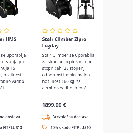
ber HMS
Stair Climber Zipro
Legday
 se uporablja
Stair Climber se uporablja
 plezanja po
za simulacijo plezanja po
onuja 15
stopnicah, 25 stopenj
, nosilnost
odpornosti, maksimalna
erobno vadbo
nosilnost 160 kg, za
či.
aerobno vadbo in moč.
1899,00 €
na dostava
Brezplačna dostava
do FITPLUS10
-10% s kodo FITPLUS10