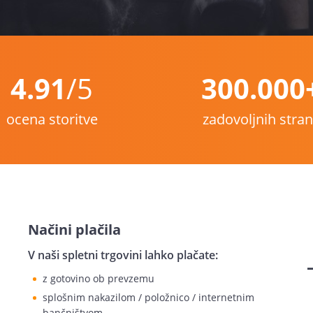
4.91
/5
300.000
ocena storitve
zadovoljnih stra
Načini plačila
V naši spletni trgovini lahko plačate:
z gotovino ob prevzemu
splošnim nakazilom / položnico / internetnim
bančništvom