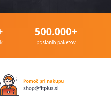
+
500.000+
nk
poslanih paketov
Pomoč pri nakupu
shop@fitplus.si