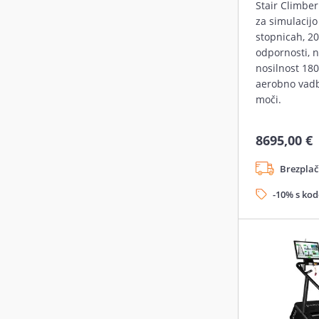
Stair Climber
za simulacijo
stopnicah, 20
odpornosti, n
nosilnost 180
aerobno vadb
moči.
8695,00 €
Brezplač
-10% s ko