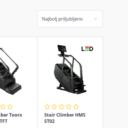
mber Toorx
Stair Climber HMS
 TFT
ST02