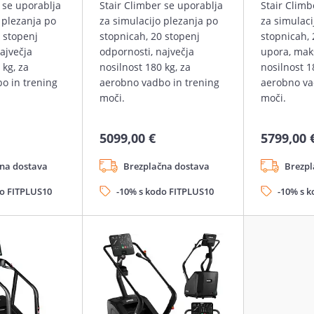
 se uporablja
Stair Climber se uporablja
Stair Climb
 plezanja po
za simulacijo plezanja po
za simulaci
 stopenj
stopnicah, 20 stopenj
stopnicah, 
ajvečja
odpornosti, največja
upora, mak
 kg, za
nosilnost 180 kg, za
nosilnost 1
o in trening
aerobno vadbo in trening
aerobno va
moči.
moči.
5099,00 €
5799,00 
na dostava
Brezplačna dostava
Brezpl
do FITPLUS10
-10% s kodo FITPLUS10
-10% s 