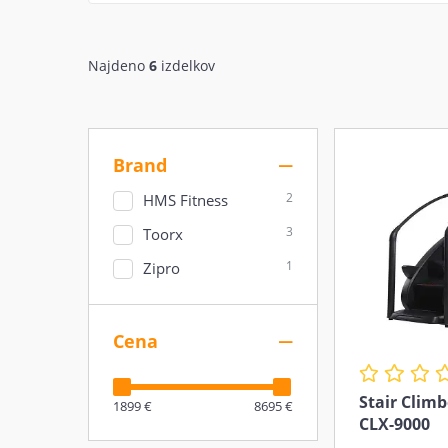
Najdeno
6
izdelkov
Brand
2
HMS Fitness
3
Toorx
1
Zipro
Cena
Stair Climb
1899 €
8695 €
CLX-9000